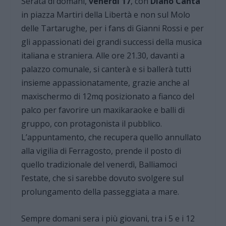
Serata di domani,
venerdì 17
, con
Diano Canta
in piazza Martiri della Libertà e non sul Molo
delle Tartarughe, per i fans di Gianni Rossi e per
gli appassionati dei grandi successi della musica
italiana e straniera. Alle ore 21.30, davanti a
palazzo comunale, si canterà e si ballerà tutti
insieme appassionatamente, grazie anche al
maxischermo di 12mq posizionato a fianco del
palco per favorire un maxikaraoke e balli di
gruppo, con protagonista il pubblico.
L’appuntamento, che recupera quello annullato
alla vigilia di Ferragosto, prende il posto di
quello tradizionale del venerdì, Balliamoci
l’estate, che si sarebbe dovuto svolgere sul
prolungamento della passeggiata a mare.
Sempre domani sera i più giovani, tra i 5 e i 12