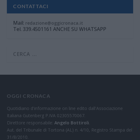
CONTATTACI
Mail:
redazione@oggicronaca.it
Tel. 339.4501161 ANCHE SU WHATSAPP
OGGI CRONACA
Quotidiano d'informazione on line edito dall'Associazione
Italiana Gutenberg P.IVA 02305570067.
Direttore responsabile:
Angelo Bottiroli
.
Aut. del Tribunale di Tortona (AL) n. 4/10, Registro Stampa del
31/8/2010.