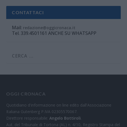
CONTATTACI
Mail:
redazione@oggicronaca.it
Tel. 339.4501161 ANCHE SU WHATSAPP
OGGI CRONACA
Quotidiano d'informazione on line edito dall'Associazione
Italiana Gutenberg P.IVA 02305570067.
Direttore responsabile:
Angelo Bottiroli
.
Aut. del Tribunale di Tortona (AL) n. 4/10, Registro Stampa del