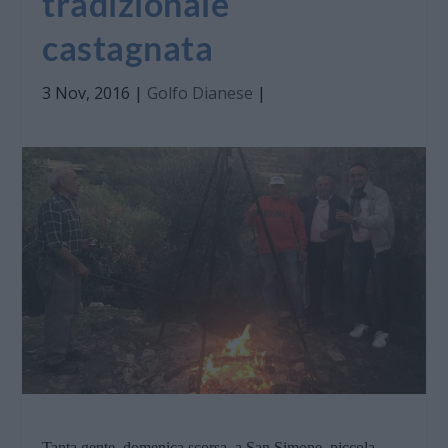
tradizionale
castagnata
3 Nov, 2016
|
Golfo Dianese
|
Tanta gente, domenica scorsa,
a San Simone, piccola