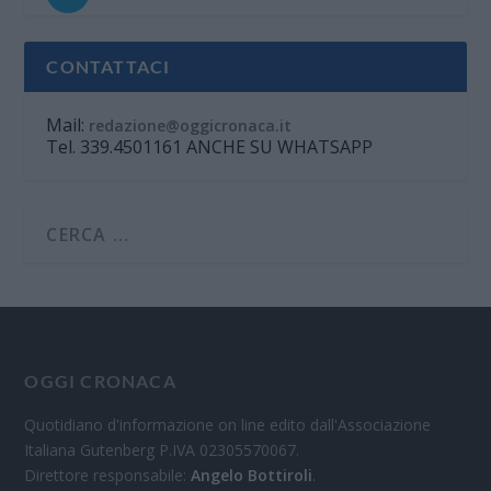
CONTATTACI
Mail:
redazione@oggicronaca.it
Tel. 339.4501161 ANCHE SU WHATSAPP
OGGI CRONACA
Quotidiano d'informazione on line edito dall'Associazione
Italiana Gutenberg P.IVA 02305570067.
Direttore responsabile:
Angelo Bottiroli
.