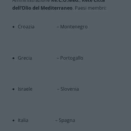
Amministrazione
Re.C.O.Med.
,
Rete Città
dell’Olio del Mediterraneo
. Paesi membri:
Croazia – Montenegro
Grecia – Portogallo
Israele – Slovenia
Italia – Spagna