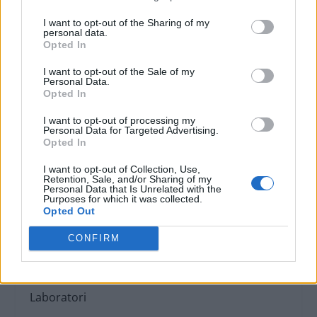
Pesto al Mortaio. A cura dell’Associazione
I want to opt-out of the Sharing of my
Culturale dei Palatifinie della
personal data.
Opted In
C.I.A.Imperia.
Calata G.B. Cuneo.
Area Ristoro
I want to opt-out of the Sale of my
Personal Data.
Opted In
I want to opt-out of processing my
ore 15.00/16.00
Fattorie
Personal Data for Targeted Advertising.
Didattiche
Opted In
: “L’isola che non c’è” Piccoli agrichef
crescono.
Laboratori di cucina
dedicati ai più
I want to opt-out of Collection, Use,
Retention, Sale, and/or Sharing of my
piccoli a cura degli agriturismi/fattorie
Personal Data that Is Unrelated with the
Purposes for which it was collected.
didattiche.
Attività e laboratori
dedicati al
Opted Out
rapporto diretto tra il mondo della campagna
ed i cittadini, esperienze di conoscenza diretta
CONFIRM
dei prodotti e delle tecniche di produzione. A
cura di Coldiretti.
Calata G.B. Cuneo.
Area
Laboratori