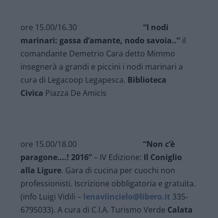
ore 15.00/16.30
“I nodi
marinari: gassa d’amante, nodo savoia..”
il
comandante Demetrio Cara detto Mimmo
insegnerà a grandi e piccini i nodi marinari a
cura di Legacoop Legapesca.
Biblioteca
Civica
Piazza De Amicis
ore 15.00/18.00
“Non c’è
paragone….! 2016”
– IV Edizione:
Il Coniglio
alla Ligure
. Gara di cucina per cuochi non
professionisti. Iscrizione obbligatoria e gratuita.
(info Luigi Vidili –
lenaviincielo@libero.it
335-
6795033). A cura di C.I.A. Turismo Verde
Calata