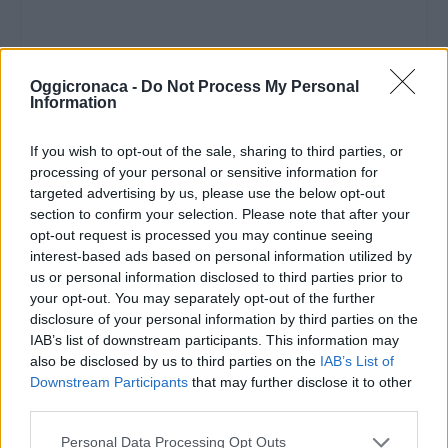
Oggicronaca -
Do Not Process My Personal
ore 14.00/18.00
Congresso
Information
“
Take care of children”
L’EVO nella Dieta
Mediterranea nei primi 1000 giorni di vita” a
If you wish to opt-out of the sale, sharing to third parties, or
cura di Gianfranco Trapani e Università di
processing of your personal or sensitive information for
targeted advertising by us, please use the below opt-out
Torino.
Sala Multimediale CCIAA
section to confirm your selection. Please note that after your
opt-out request is processed you may continue seeing
interest-based ads based on personal information utilized by
us or personal information disclosed to third parties prior to
your opt-out. You may separately opt-out of the further
ore 15.00/18.30
Gara
disclosure of your personal information by third parties on the
eliminatoria di Pesto al mortaio valida per il
IAB’s list of downstream participants. This information may
VII Campionato Mondiale:
10 concorrenti si
also be disclosed by us to third parties on the
IAB’s List of
sfidano nella preparazione del Pesto a colpi di
Downstream Participants
that may further disclose it to other
third parties.
mortaio e pestello. Il vincitore parteciperà alla
prossima edizione del Campionato Mondiale di
Personal Data Processing Opt Outs