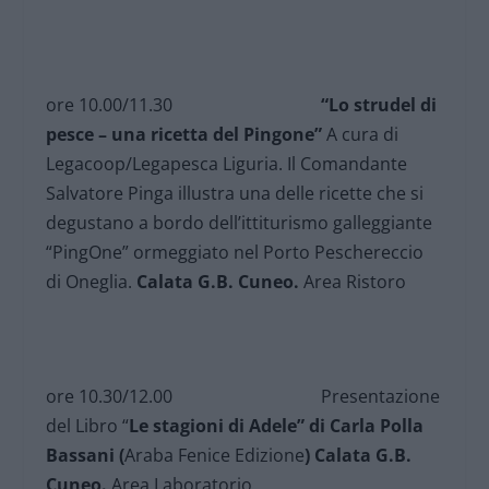
ore 10.00/11.30
“Lo strudel di
pesce – una ricetta del Pingone”
A cura di
Legacoop/Legapesca Liguria. Il Comandante
Salvatore Pinga illustra una delle ricette che si
degustano a bordo dell’ittiturismo galleggiante
“PingOne” ormeggiato nel Porto Peschereccio
di Oneglia.
Calata G.B. Cuneo.
Area Ristoro
ore 10.30/12.00
Presentazione
del Libro “
Le stagioni di Adele” di Carla Polla
Bassani (
Araba Fenice Edizione
)
Calata G.B.
Cuneo.
Area Laboratorio