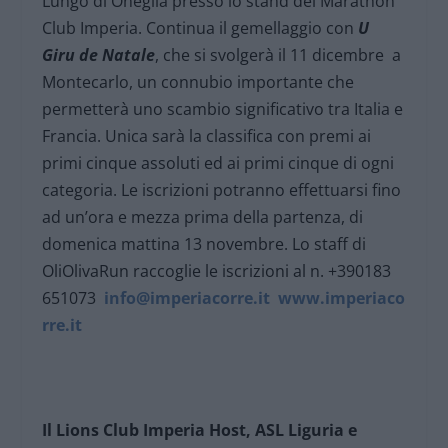
Lungo di Oneglia presso lo stand del Marathon
Club Imperia. Continua il gemellaggio con
U
Giru de Natale
, che si svolgerà il 11 dicembre a
Montecarlo, un connubio importante che
permetterà uno scambio significativo tra Italia e
Francia. Unica sarà la classifica con premi ai
primi cinque assoluti ed ai primi cinque di ogni
categoria. Le iscrizioni potranno effettuarsi fino
ad un’ora e mezza prima della partenza, di
domenica mattina 13 novembre. Lo staff di
OliOlivaRun raccoglie le iscrizioni al n. +390183
651073
info@imperiacorre.it
www.imperiaco
rre.it
Il Lions Club Imperia Host, ASL Liguria e