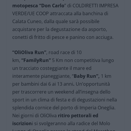
motopesca “Don Carlo
” di COLDIRETTI IMPRESA
VERDE/UE COOP attraccata alla banchina di
Calata Cuneo, dalla quale sarà possibile
acquistare per la degustazione da asporto,
conetti di fritto di pesce e panino con acciuga.
“OliOliva Run”
, road race di 10
km,
“FamilyRun”
5 Km non competitiva lungo
un tracciato costeggiante il mare ed
interamente pianeggiante, “
Baby Run”,
1 km
per bambini dai 6 ai 13 anni
.
Un’opportunità
per trascorrere un weekend all’insegna dello
sport in un clima di festa e di degustazioni nella
splendida cornice del porto di Imperia Oneglia.
Nei giorni di OliOliva
ritiro pettorali ed
iscrizion
i si svolgeranno alla radice del Molo