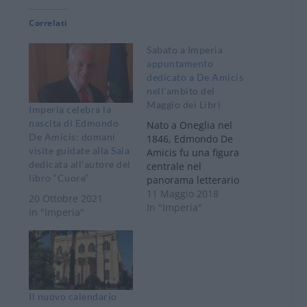
Correlati
Sabato a Imperia
appuntamento
dedicato a De Amicis
nell’ambito del
Maggio dei Libri
Imperia celebra la
nascita di Edmondo
Nato a Oneglia nel
De Amicis: domani
1846, Edmondo De
visite guidate alla Sala
Amicis fu una figura
dedicata all’autore del
centrale nel
libro “Cuore”
panorama letterario
del secondo
11 Maggio 2018
20 Ottobre 2021
Ottocento: inviato
In "Imperia"
In "Imperia"
speciale per i giornali,
educatore popolare,
militante socialista, lo
scrittore seppe
rinnovare la narrativa
del periodo,
Il nuovo calendario
intercettando le