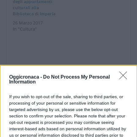
degli appuntamenti
nuove esigenze di
culturali alla
educazione e di
Biblioteca di Imperia
comunicazione
26 Marzo 2017
dell’Italia postunitaria.
In "Cultura"
Alla vasta produzione
deamicisiana…
CONDIVIDERE:
Oggicronaca -
Do Not Process My Personal
Information
If you wish to opt-out of the sale, sharing to third parties, or
VALUTARE:
processing of your personal or sensitive information for
targeted advertising by us, please use the below opt-out
section to confirm your selection. Please note that after your
opt-out request is processed you may continue seeing
interest-based ads based on personal information utilized by
us or personal information disclosed to third parties prior to