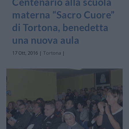
Centenario alla scuola
materna “Sacro Cuore”
di Tortona, benedetta
una nuova aula
17 Ott, 2016
|
Tortona
|