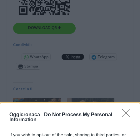
DOWNLOAD QR 🠋
Condividi:
WhatsApp
Telegram
Stampa
Correlati
Oggicronaca -
Do Not Process My Personal
Information
Un successo la recita
Un prezioso dono alla
natalizia della Scuola
scuola materna di don
If you wish to opt-out of the sale, sharing to third parties, or