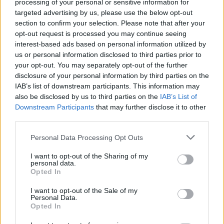
Materna “Sacro
Orione da parte della
processing of your personal or sensitive information for
Cuore” di Don Orione
pro loco di
targeted advertising by us, please use the below opt-out
Montemarzino
section to confirm your selection. Please note that after your
13 Dicembre 2014
opt-out request is processed you may continue seeing
In "Tortona"
3 Ottobre 2025
interest-based ads based on personal information utilized by
In "Tortona"
us or personal information disclosed to third parties prior to
your opt-out. You may separately opt-out of the further
disclosure of your personal information by third parties on the
IAB’s list of downstream participants. This information may
also be disclosed by us to third parties on the
IAB’s List of
Downstream Participants
that may further disclose it to other
Tortona, Festa di fine
anno alla Materna
third parties.
Sacro Cuore del Don
Orione
Personal Data Processing Opt Outs
28 Giugno 2016
I want to opt-out of the Sharing of my
In "Ultim'ora"
personal data.
Opted In
I want to opt-out of the Sale of my
Personal Data.
Opted In