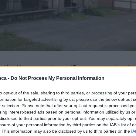
 edifici abbandonati nel cuore di Tortona che rischiano di
, ex sede dell’Ufficio Igiene prima e dell’Asl poi, si trova
aca -
Do Not Process My Personal Information
n servizio in altra parte del giornale. Anche in questo caso i
ondominio di lusso non sono mai iniziati.
to opt-out of the sale, sharing to third parties, or processing of your per
formation for targeted advertising by us, please use the below opt-out s
r selection. Please note that after your opt-out request is processed y
, a quanto pare non é più la stessa. Dante e Leardi sono lo
eing interest-based ads based on personal information utilized by us or
 dovuto diventare un fiore all’occhiello, palazzi di lusso per
disclosed to third parties prior to your opt-out. You may separately opt-
tti non sono mai interamente iniziati e adesso sono lì,
losure of your personal information by third parties on the IAB’s list of
. This information may also be disclosed by us to third parties on the
IA
re più latente e una città che sta morendo, proprio come