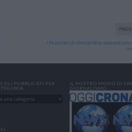
PROS
i
I finanzieri di Alessandria sequestrano
con
ICOLI PUBBLICATI PER
IL NOSTRO MODO DI FA
ATEGORIA
GIORNALISMO
ILI