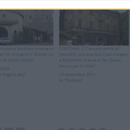
 violenza Bardone impone ai
TORTONA: Il Comune vende gli
ari di chiudere il “Dante”. Le
immobili, ma sparisce il parcheggio
 di com’é ridotto
e Ronchetti ricorre al Tar. Quale
futuro per la città?
 2016
a Pagina (AL)"
17 Novembre 2011
In "Tortona"