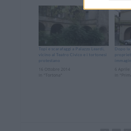
Topi e scarafaggi a Palazzo Leardi,
Dopo la
vicino al Teatro Civico e i tortonesi
propriet
protestano
immagini
16 Ottobre 2014
6 Aprile
In "Tortona"
In "Prim