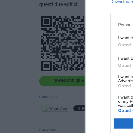
Downstream 
questi due edifici.
Persona
I want t
Opted 
I want t
Opted 
I want 
DOWNLOAD QR 🠋
Advertis
Opted 
Condividi:
I want t
of my P
was col
WhatsApp
Telegram
Opted 
Correlati