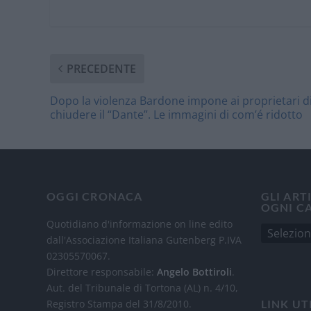
PRECEDENTE
Dopo la violenza Bardone impone ai proprietari d
chiudere il “Dante”. Le immagini di com’é ridotto
OGGI CRONACA
GLI ART
OGNI C
Quotidiano d'informazione on line edito
dall'Associazione Italiana Gutenberg P.IVA
02305570067.
Direttore responsabile:
Angelo Bottiroli
.
Aut. del Tribunale di Tortona (AL) n. 4/10,
Registro Stampa del 31/8/2010.
LINK UT