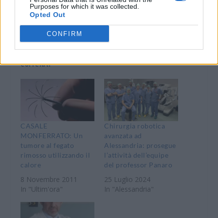
Purposes for which it was collected.
WhatsApp
Telegram
Opted Out
Stampa
CONFIRM
Correlati
CASALE
Chirurgia robotica
MONFERRATO: Un
avanzata ad
tumore al fegato
Alessandria: prosegue
rimosso utilizzando il
l’attività dell’equipe
calore
del professor Panaro
8 Novembre 2011
25 Luglio 2024
In "Ultim'ora"
In "Alessandria"