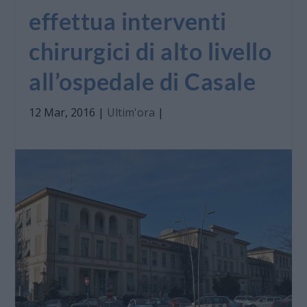
effettua interventi
chirurgici di alto livello
all’ospedale di Casale
12 Mar, 2016
|
Ultim'ora
|