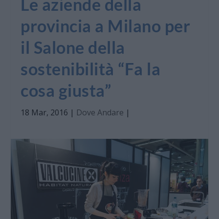
Le aziende della
provincia a Milano per
il Salone della
sostenibilità “Fa la
cosa giusta”
18 Mar, 2016
|
Dove Andare
|