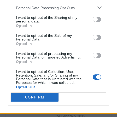
Personal Data Processing Opt Outs
Condividi:
I want to opt-out of the Sharing of my
personal data.
WhatsApp
Telegram
Opted In
Stampa
I want to opt-out of the Sale of my
Personal Data.
Opted In
Correlati
I want to opt-out of processing my
Personal Data for Targeted Advertising.
Opted In
I want to opt-out of Collection, Use,
Retention, Sale, and/or Sharing of my
Personal Data that Is Unrelated with the
La provincia di
Vino, gioielli e
Purposes for which it was collected.
Opted Out
Alessandria negli spazi
prodotti bio dalla
di fieramilanocity a
provincia di
CONFIRM
“Fà la cosa giusta”
Alessandria alla fiera
nazionale del consumo
4 Marzo 2017
critico
In "Alessandria"
24 Febbraio 2019