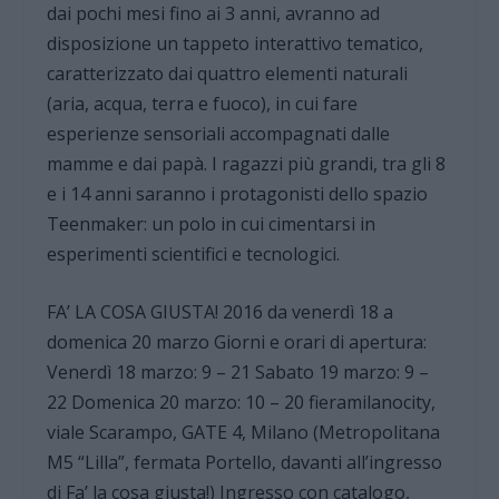
dai pochi mesi fino ai 3 anni, avranno ad
disposizione un tappeto interattivo tematico,
caratterizzato dai quattro elementi naturali
(aria, acqua, terra e fuoco), in cui fare
esperienze sensoriali accompagnati dalle
mamme e dai papà. I ragazzi più grandi, tra gli 8
e i 14 anni saranno i protagonisti dello spazio
Teenmaker: un polo in cui cimentarsi in
esperimenti scientifici e tecnologici.
FA’ LA COSA GIUSTA! 2016 da venerdì 18 a
domenica 20 marzo Giorni e orari di apertura:
Venerdì 18 marzo: 9 – 21 Sabato 19 marzo: 9 –
22 Domenica 20 marzo: 10 – 20 fieramilanocity,
viale Scarampo, GATE 4, Milano (Metropolitana
M5 “Lilla”, fermata Portello, davanti all’ingresso
di Fa’ la cosa giusta!) Ingresso con catalogo,