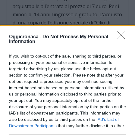
acquistabile all’entrata al prezzo di 7 euro. Per i
minori di 14 anni l’ingresso è gratuito. L’acquisto
di una copia dell’edizione speciale di “Olio di
palma. La verità sull’ingrediente che ha invaso le
Oggicronaca -
Do Not Process My Personal
nostre tavole”, di Mariangela Molinari, in
Information
vendita all’entrata a 10 euro, permette
l’ingresso in fiera per 2 giorni.
If you wish to opt-out of the sale, sharing to third parties, or
processing of your personal or sensitive information for
targeted advertising by us, please use the below opt-out
section to confirm your selection. Please note that after your
opt-out request is processed you may continue seeing
interest-based ads based on personal information utilized by
us or personal information disclosed to third parties prior to
your opt-out. You may separately opt-out of the further
disclosure of your personal information by third parties on the
IAB’s list of downstream participants. This information may
also be disclosed by us to third parties on the
IAB’s List of
Downstream Participants
that may further disclose it to other
third parties.
DOWNLOAD QR 🠋