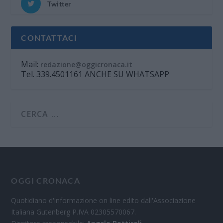
Twitter
CONTATTACI
Mail:
redazione@oggicronaca.it
Tel. 339.4501161 ANCHE SU WHATSAPP
OGGI CRONACA
Quotidiano d'informazione on line edito dall'Associazione
Italiana Gutenberg P.IVA 02305570067.