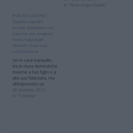
In "Novi-Acqui-Ovada"
PONTECURONE:
Quattro banditi
armati assaltano una
cascina, ma vengono
messi fuga dagli
abitanti dopo una
colluttazione
Sei in casa tranquillo,
tra le mura domestiche
insieme a tuo figlio e a
alla sua fidanzata, ma
all’improvviso un
commando di quattro
26 Gennaio 2013
uomini mascherati,
In "Tortona"
armati, con una pistola
ti entra in casa con
l’intento di rubarti tutto.
Cosa fai? La reazione
che hanno avuto i
proprietari alla fine è…