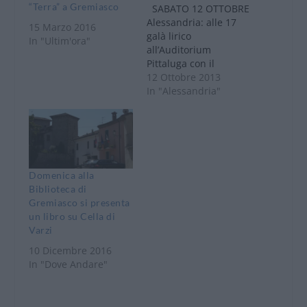
“Terra” a Gremiasco
SABATO 12 OTTOBRE
Alessandria: alle 17
15 Marzo 2016
galà lirico
In "Ultim'ora"
all’Auditorium
Pittaluga con il
soprano Mara Bezzi
12 Ottobre 2013
ed il baritono Bon Suk
In "Alessandria"
Lim, accompagnati dal
pianista Andrea
Stefenell.
Alessandria: Salone
Nazionale del Biscotto
nuovo appuntamento
Domenica alla
dedicato ai golosi
Biblioteca di
nelle vie del centro
Gremiasco si presenta
storico. Qui si
un libro su Cella di
daranno
Varzi
appuntamento per
10 Dicembre 2016
tutto il…
In "Dove Andare"