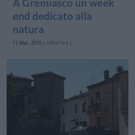
A Gremiasco un week
end dedicato alla
natura
11 Mar, 2016
|
Ultim'ora
|