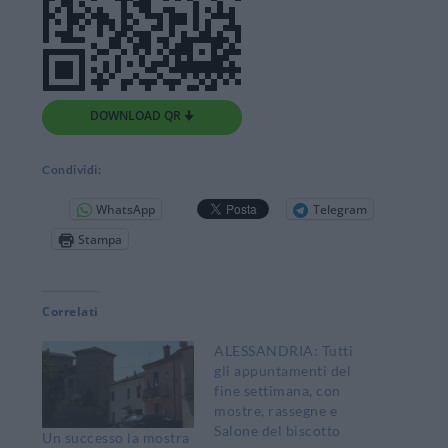
DOWNLOAD QR 🠋
Condividi:
WhatsApp
Telegram
Stampa
Correlati
ALESSANDRIA: Tutti
gli appuntamenti del
fine settimana, con
mostre, rassegne e
Salone del biscotto
Un successo la mostra