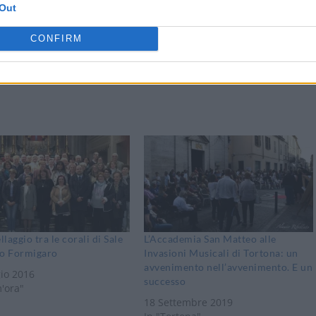
Out
CONFIRM
Stampa
laggio tra le corali di Sale
L’Accademia San Matteo alle
lo Formigaro
Invasioni Musicali di Tortona: un
avvenimento nell’avvenimento. E un
io 2016
successo
m'ora"
18 Settembre 2019