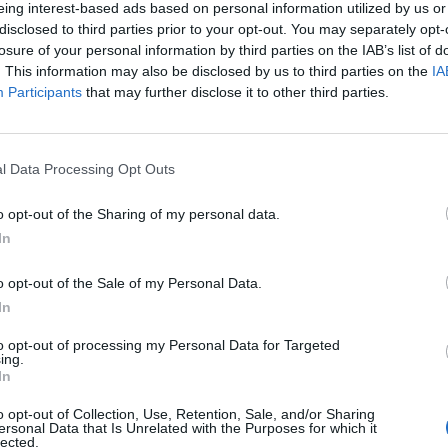
eing interest-based ads based on personal information utilized by us or
l’organo Piergiorgio Merlo, Maestro collaboratore Lorenzo
disclosed to third parties prior to your opt-out. You may separately opt-
a splendida cornice dell’ episcopio vescovile, la
losure of your personal information by third parties on the IAB’s list of
. This information may also be disclosed by us to third parties on the
IA
, durante la serata storico- artistico di sabato 12 marzo dal
Participants
that may further disclose it to other third parties.
a musica e della carita’ “. Presente il nostro Vescovo
on Flavio Peloso, i sindaci dei 3 comuni del gemellaggio,
altre numerose
l Data Processing Opt Outs
o opt-out of the Sharing of my personal data.
In
o opt-out of the Sale of my Personal Data.
In
to opt-out of processing my Personal Data for Targeted
ing.
In
o opt-out of Collection, Use, Retention, Sale, and/or Sharing
ersonal Data that Is Unrelated with the Purposes for which it
lected.