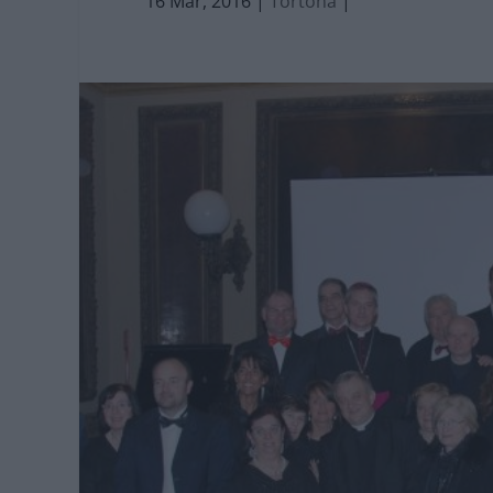
16 Mar, 2016
|
Tortona
|