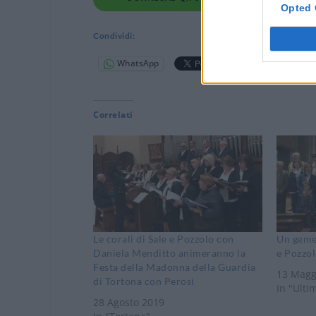
Opted 
Condividi:
WhatsApp
Telegram
Correlati
Le corali di Sale e Pozzolo con
Un gemel
Daniela Menditto animeranno la
e Pozzo
Festa della Madonna della Guardia
13 Magg
di Tortona con Perosi
In "Ulti
28 Agosto 2019