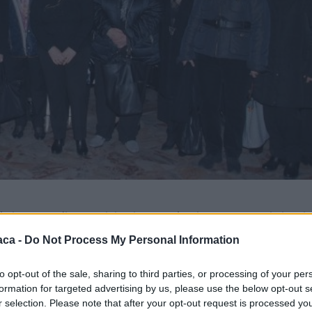
e in nome di San Luigi Orione svoltosi a Tortona nei giorni
is del santo, nell’ambito delle celebrazioni organizzate dai
aca -
Do Not Process My Personal Information
ccola Opera della Divina Provvidenza, alla presenza della
 cui per la prima volta si estesero le opere di don Orione e
to opt-out of the sale, sharing to third parties, or processing of your per
formation for targeted advertising by us, please use the below opt-out s
ale dell’ Accademia “Lorenzo Perosi” , in collaborazione
r selection. Please note that after your opt-out request is processed y
zolo Formigaro e S. Giuliano Nuovo , formata da piu’ di 50