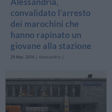
Alessandria,
convalidato l’arresto
dei marochini che
hanno rapinato un
giovane alla stazione
29 Mar, 2016
|
Alessandria
|