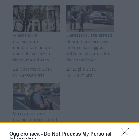
Alessandria,
Carezzano, agli arresti
marocchino
domiciliari sorpreso
condannato ad un
mentre passeggia a
anno di carcere per
Villalvernia, arrestato
furto, ma è libero.
dai carabinieri
22 Novembre 2016
27 Luglio 2016
In "Alessandria"
In "Ultim'ora"
Un italiana e un
marocchino residenti
in Alessandria,
arrestati per rapina
Oggicronaca -
Do Not Process My Personal
Information