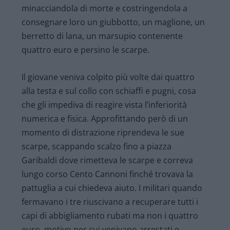
minacciandola di morte e costringendola a
consegnare loro un giubbotto, un maglione, un
berretto di lana, un marsupio contenente
quattro euro e persino le scarpe.
Il giovane veniva colpito più volte dai quattro
alla testa e sul collo con schiaffi e pugni, cosa
che gli impediva di reagire vista l’inferiorità
numerica e fisica. Approfittando però di un
momento di distrazione riprendeva le sue
scarpe, scappando scalzo fino a piazza
Garibaldi dove rimetteva le scarpe e correva
lungo corso Cento Cannoni finché trovava la
pattuglia a cui chiedeva aiuto. I militari quando
fermavano i tre riuscivano a recuperare tutti i
capi di abbigliamento rubati ma non i quattro
euro, motivo per cui venivano arrestati e