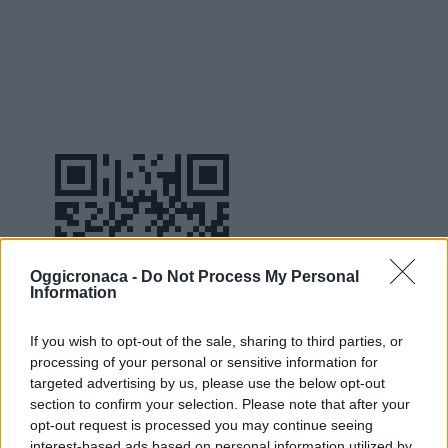
Oggicronaca -
Do Not Process My Personal
Information
If you wish to opt-out of the sale, sharing to third parties, or
processing of your personal or sensitive information for
DOWNLOAD QR 🠋
targeted advertising by us, please use the below opt-out
section to confirm your selection. Please note that after your
Condividi:
opt-out request is processed you may continue seeing
interest-based ads based on personal information utilized by