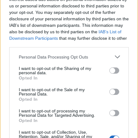
WhatsApp
Telegram
us or personal information disclosed to third parties prior to
Stampa
your opt-out. You may separately opt-out of the further
disclosure of your personal information by third parties on the
IAB’s list of downstream participants. This information may
also be disclosed by us to third parties on the
IAB’s List of
Correlati
Downstream Participants
that may further disclose it to other
third parties.
Personal Data Processing Opt Outs
I want to opt-out of the Sharing of my
personal data.
Al Centro
Al Centro
Opted In
Commerciale Oasi i
Commerciale oasi di
bambini tortonesi
Tortona coinvolti
I want to opt-out of the Sale of my
espongono i loro
1.600 bambini,
Personal Data.
lavori con l’Unicef
Raccolto più di 3 mila
Opted In
euro per beneficenza
12 Aprile 2017
I want to opt-out of processing my
In "Tortona"
7 Aprile 2018
Personal Data for Targeted Advertising.
In "Tortona"
Opted In
I want to opt-out of Collection, Use,
Retention, Sale, and/or Sharing of my