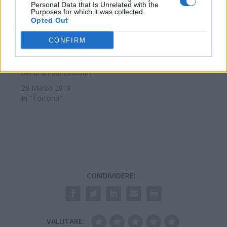
Personal Data that Is Unrelated with the
Purposes for which it was collected.
Opted Out
Fino a sabato al
CONFIRM
Centro Commerciale
Oasi di Tortona la
mostra dei piatti
decorati dai bambini
28 Marzo 2018
In "Tortona"
CONDIVIDERE:
VALUTARE: