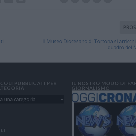
PROS
ti
Il Museo Diocesano di Tortona si arricchi
quadro del 
ICOLI PUBBLICATI PER
IL NOSTRO MODO DI FA
ATEGORIA
GIORNALISMO
ILI