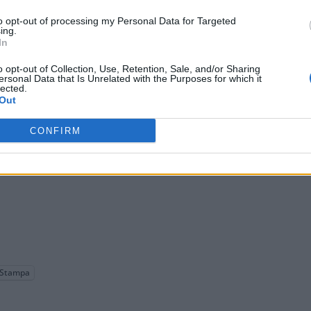
escritta. L’arrestato, dopo le previste formalità, è stato
to opt-out of processing my Personal Data for Targeted
iari.
ing.
In
o opt-out of Collection, Use, Retention, Sale, and/or Sharing
ersonal Data that Is Unrelated with the Purposes for which it
lected.
Out
CONFIRM
Stampa