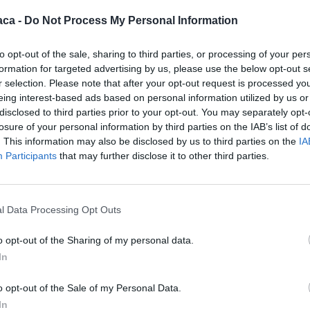
aca -
Do Not Process My Personal Information
to opt-out of the sale, sharing to third parties, or processing of your per
formation for targeted advertising by us, please use the below opt-out s
r selection. Please note that after your opt-out request is processed y
eing interest-based ads based on personal information utilized by us or
disclosed to third parties prior to your opt-out. You may separately opt-
Carabinieri di Stradella coadiuvati dai colleghi della Tenenza
losure of your personal information by third parties on the IAB’s list of
ano e tratto in arresto il 28enne
S.I.O.
, nato a Milano e
. This information may also be disclosed by us to third parties on the
IA
ullafacente, in esecuzione di Ordinanza di Custodia Cautelare
Participants
that may further disclose it to other third parties.
G.I.P., su richiesta della Procura della Repubblica di Pavia,
a da fuoco. In particolare, le indagini condotte dai
hanno permesso di individuare il citato soggetto come
l Data Processing Opt Outs
 supermercato “Gulliver Alfi s.r.l.”, ubicato in Lungavilla (PV)
o opt-out of the Sharing of my personal data.
13:00.
In
la minaccia di un revolver, si è fatto consegnare dal personal
o opt-out of the Sale of my Personal Data.
attinata, pari a circa 2.000 euro, per poi dileguarsi a bordo d
In