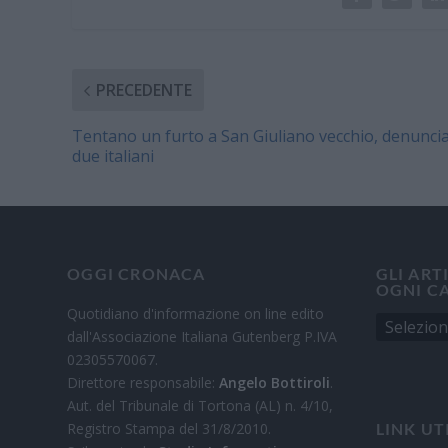
PRECEDENTE
Tentano un furto a San Giuliano vecchio, denuncia
due italiani
OGGI CRONACA
GLI ART
OGNI C
Quotidiano d'informazione on line edito
dall'Associazione Italiana Gutenberg P.IVA
02305570067.
Direttore responsabile:
Angelo Bottiroli
.
Aut. del Tribunale di Tortona (AL) n. 4/10,
Registro Stampa del 31/8/2010.
LINK UT