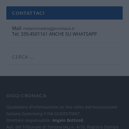
CONTATTACI
Mail:
redazione@oggicronaca.it
Tel. 339.4501161 ANCHE SU WHATSAPP
OGGI CRONACA
Quotidiano d'informazione on line edito dall'Associazione
Italiana Gutenberg P.IVA 02305570067.
Direttore responsabile:
Angelo Bottiroli
.
Aut. del Tribunale di Tortona (AL) n. 4/10, Registro Stampa