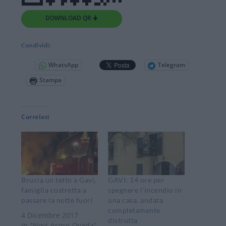
DOWNLOAD QR 🠋
Condividi:
WhatsApp
Telegram
Stampa
Correlati
Brucia un tetto a Gavi,
GAVI: 14 ore per
famiglia costretta a
spegnere l’incendio in
passare la notte fuori
una casa, andata
completamente
4 Dicembre 2017
distrutta
In "Novi-Acqui-Ovada"