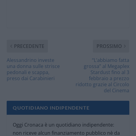
PRECEDENTE
PROSSIMO
Alessandrino investe
“L’abbiamo fatta
una donna sulle strisce
grossa” al Megaplex
pedonali e scappa,
Stardust fino al 3
preso dai Carabinieri
febbraio a prezzo
ridotto grazie al Circolo
del Cinema
QUOTIDIANO INDIPENDENTE
Oggi Cronaca è un quotidiano indipendente:
non riceve alcun finanziamento pubblico nè da