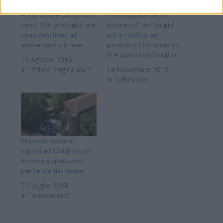
A Tortona e dintorni ci
“Passeggiate della
sono 136 profughi, ma
sicurezza” nei luoghi
sono destinati ad
più a rischio per
aumentare a breve
garantire l’incolumità.
Si é partiti da Oviglio
12 Agosto 2016
In "Prima Pagina (AL)"
14 Novembre 2015
In "Ultim'ora"
Martedì notte di
sapori ad Oviglio con
musica e spettacoli
per le vie del paese
22 Luglio 2018
In "Alessandria"