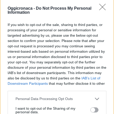
motivo, i consiglieri
del Pd vogliono
Oggicronaca -
Do Not Process My Personal
Information
conoscere i motivi che
Il Comune di Novi
hanno portato il
Ligure invita a non
sindaco a non
sprecare l’acqua
If you wish to opt-out of the sale, sharing to third parties, or
organizzare un…
processing of your personal or sensitive information for
28 Giugno 2017
targeted advertising by us, please use the below opt-out
In "Novi-Acqui-Ovada"
section to confirm your selection. Please note that after your
opt-out request is processed you may continue seeing
interest-based ads based on personal information utilized by
us or personal information disclosed to third parties prior to
your opt-out. You may separately opt-out of the further
disclosure of your personal information by third parties on the
IAB’s list of downstream participants. This information may
CONDIVIDERE:
also be disclosed by us to third parties on the
IAB’s List of
Downstream Participants
that may further disclose it to other
third parties.
VALUTARE:
Personal Data Processing Opt Outs
I want to opt-out of the Sharing of my
personal data.