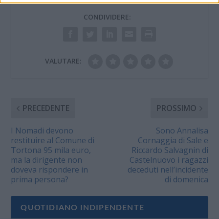
CONDIVIDERE:
VALUTARE:
PRECEDENTE
PROSSIMO
I Nomadi devono
Sono Annalisa
restituire al Comune di
Cornaggia di Sale e
Tortona 95 mila euro,
Riccardo Salvagnin di
ma la dirigente non
Castelnuovo i ragazzi
doveva rispondere in
deceduti nell’incidente
prima persona?
di domenica
QUOTIDIANO INDIPENDENTE