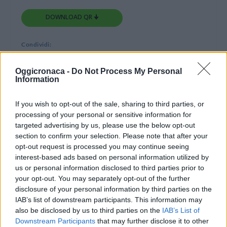
DOWNLOAD QR 🠋
Condividi:
WhatsApp
Telegram
Oggicronaca -
Do Not Process My Personal
Information
Stampa
If you wish to opt-out of the sale, sharing to third parties, or
processing of your personal or sensitive information for
Correlati
targeted advertising by us, please use the below opt-out
section to confirm your selection. Please note that after your
opt-out request is processed you may continue seeing
interest-based ads based on personal information utilized by
us or personal information disclosed to third parties prior to
your opt-out. You may separately opt-out of the further
Schianto nella notte a
Sono Annalisa
disclosure of your personal information by third parties on the
Sale: muore un
Cornaggia di Sale e
IAB’s list of downstream participants. This information may
giovane, un altro è
Riccardo Salvagnin di
grave ed è ricoverato
Castelnuovo i ragazzi
also be disclosed by us to third parties on the
IAB’s List of
in prognosi riservata
deceduti
Downstream Participants
that may further disclose it to other