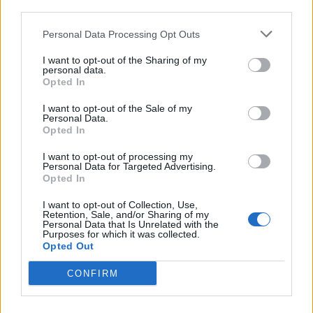
nell’incidente di
third parties.
10 Ottobre 2017
domenica
In "Prima Pagina (AL)"
Personal Data Processing Opt Outs
6 Settembre 2015
In "Tortonese"
I want to opt-out of the Sharing of my
personal data.
Opted In
I want to opt-out of the Sale of my
Personal Data.
Opted In
Tortona, pensionata
grave e ciclista in
I want to opt-out of processing my
Personal Data for Targeted Advertising.
prognosi riservata per
Opted In
due incidenti stradali
nel pomeriggio
I want to opt-out of Collection, Use,
Retention, Sale, and/or Sharing of my
4 Agosto 2016
Personal Data that Is Unrelated with the
In "Prima Pagina (AL)"
Purposes for which it was collected.
Opted Out
CONFIRM