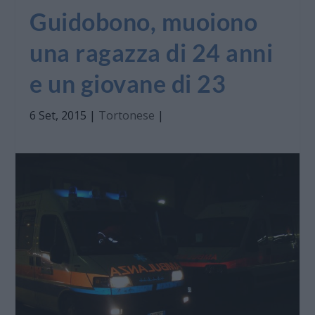
Guidobono, muoiono
una ragazza di 24 anni
e un giovane di 23
6 Set, 2015
|
Tortonese
|