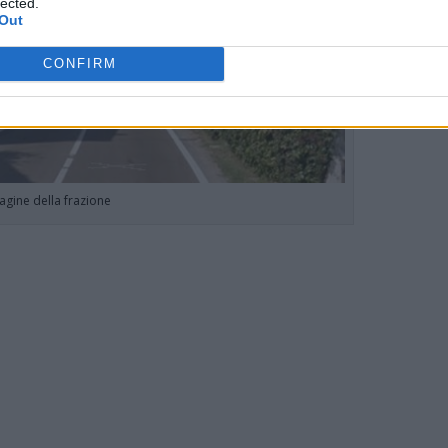
lected.
Out
CONFIRM
agine della frazione