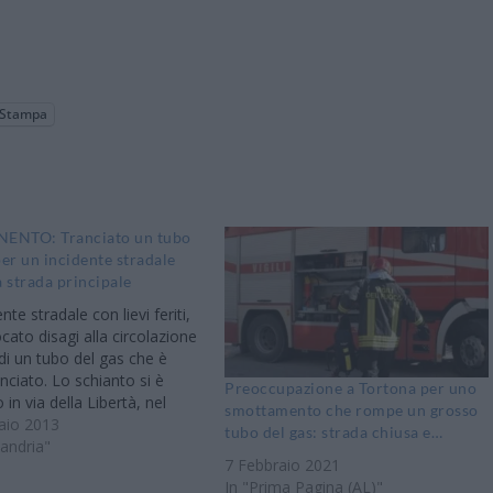
Stampa
NTO: Tranciato un tubo
per un incidente stradale
a strada principale
nte stradale con lievi feriti,
cato disagi alla circolazione
di un tubo del gas che è
nciato. Lo schianto si è
Preoccupazione a Tortona per uno
o in via della Libertà, nel
smottamento che rompe un grosso
meriggio di domenica: sul
aio 2013
tubo del gas: strada chiusa e…
o interventi i Vigili del fuco
sandria"
7 Febbraio 2021
andria che hanno chiuso la…
In "Prima Pagina (AL)"