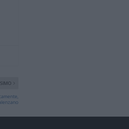
SIMO
stamente,
valenzano