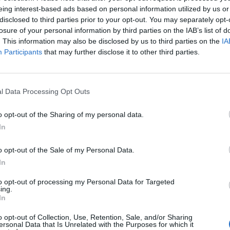
eing interest-based ads based on personal information utilized by us or
disclosed to third parties prior to your opt-out. You may separately opt-
Un forte odore si è sprigionato nell’aria e sul posto
losure of your personal information by third parties on the IAB’s list of
uoco di Tortona che vista l’estrema pericolosità della
. This information may also be disclosed by us to third parties on the
IA
are il traffico chiudendo un tratto della provinciale in
Participants
that may further disclose it to other third parties.
l Data Processing Opt Outs
re il guasto ma probabilmente ci vorrà ancora qualche tempo
o opt-out of the Sharing of my personal data.
In
o opt-out of the Sale of my Personal Data.
In
to opt-out of processing my Personal Data for Targeted
ing.
In
o opt-out of Collection, Use, Retention, Sale, and/or Sharing
ersonal Data that Is Unrelated with the Purposes for which it