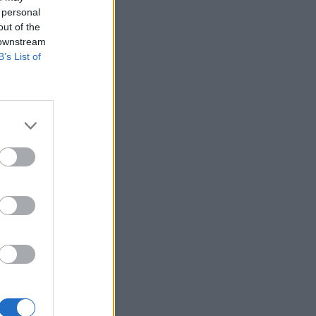
 personal
out of the
 downstream
B’s List of