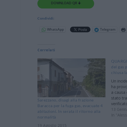
DOWNLOAD QR 🠋
Condividi:
WhatsApp
Telegram
Correlati
QUARGNE
del gas 
chiusa l
Un incide
ha provo
a causa 
stato tra
Sarezzano, disagi alla frazione
verificat
Baracca per la fuga gas, evacuate 4
tardo po
13 Genn
abitazioni. In serata il ritorno alla
posto son
In "Ales
normalità
di Aless
19 Agosto 2015