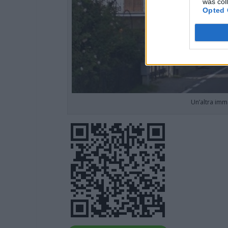
was col
Opted 
Un’altra imm