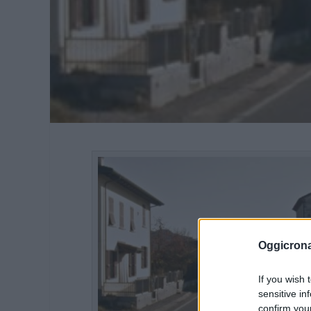
Oggicron
If you wish 
sensitive in
confirm you