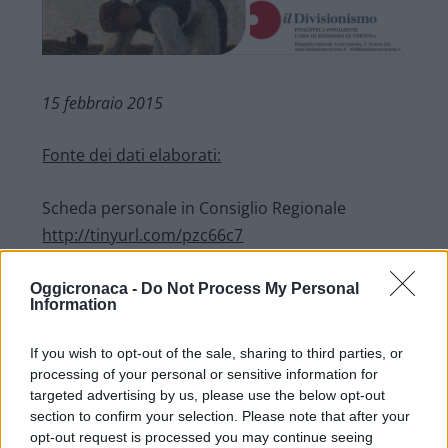
15 febbraio 2015
Fonte dei dati elaborati:
Scheda personale in Consiglio Regionale
http://tinyurl.com/pzc66c7
Cedolini paga
http://tinyurl.com/pydnn7q
Oggicronaca -
Do Not Process My Personal
Information
If you wish to opt-out of the sale, sharing to third parties, or
processing of your personal or sensitive information for
targeted advertising by us, please use the below opt-out
section to confirm your selection. Please note that after your
opt-out request is processed you may continue seeing