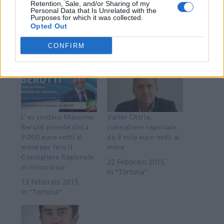
WhatsApp
Telegram
Retention, Sale, and/or Sharing of my
Personal Data that Is Unrelated with the
Stampa
Purposes for which it was collected.
Opted Out
CONFIRM
Correlati
L’ ex sindaco Massimo
Valter Ottria,
Berutti prende circa
consigliere regionale
9.000 euro netti al
da 9 mila euro netti al
mese per fare il
mese
Consigliere Regionale
22 Febbraio 2015
di minoranza
In "Tortona"
13 Febbraio 2015
In "Tortona"