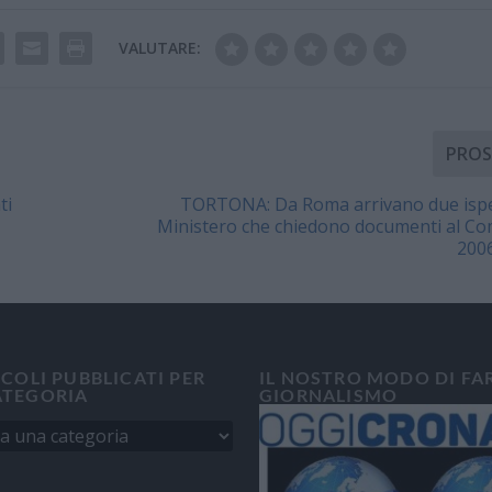
VALUTARE:
PROS
ti
TORTONA: Da Roma arrivano due ispet
Ministero che chiedono documenti al Co
2006
ICOLI PUBBLICATI PER
IL NOSTRO MODO DI FA
ATEGORIA
GIORNALISMO