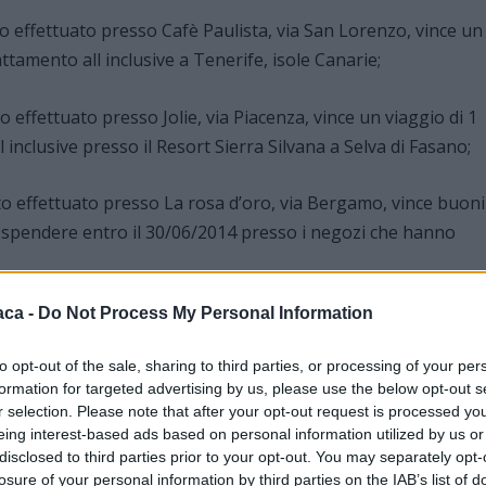
o effettuato presso Cafè Paulista, via San Lorenzo, vince un
ttamento all inclusive a Tenerife, isole Canarie;
effettuato presso Jolie, via Piacenza, vince un viaggio di 1
inclusive presso il Resort Sierra Silvana a Selva di Fasano;
 effettuato presso La rosa d’oro, via Bergamo, vince buoni
a spendere entro il 30/06/2014 presso i negozi che hanno
aca -
Do Not Process My Personal Information
uisto effettuato presso Mcs Marlboro, via San Lorenzo,
i € 1.500 da spendere entro il 30/06/2014 presso i negozi
to opt-out of the sale, sharing to third parties, or processing of your per
formation for targeted advertising by us, please use the below opt-out s
r selection. Please note that after your opt-out request is processed y
ettuato presso Duca’s, vince buoni spesa del valore
eing interest-based ads based on personal information utilized by us or
disclosed to third parties prior to your opt-out. You may separately opt-
 30/06/2014 presso i negozi che hanno partecipato
losure of your personal information by third parties on the IAB’s list of