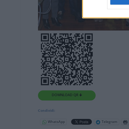
DOWNLOAD QR 🠋
Condividi:
WhatsApp
Telegram