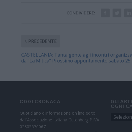
CONDIVIDERE:
PRECEDENTE
CASTELLANIA: Tanta gente agli incontri organizza
da “La Mitica” Prossimo appuntamento sabato 25
OGGI CRONACA
GLI ART
OGNI C
Quotidiano d'informazione on line edito
dall'Associazione Italiana Gutenberg P.IVA
02305570067.