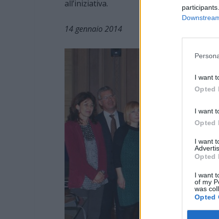
all’iniziativa.
participants
Downstream 
14 gennaio 2014
Persona
I want t
Opted 
I want t
Opted 
I want 
Advertis
Opted 
I want t
of my P
was col
Opted 