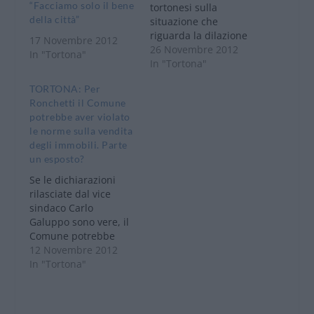
“Facciamo solo il bene
tortonesi sulla
della città”
situazione che
riguarda la dilazione
17 Novembre 2012
di versamento nei
26 Novembre 2012
In "Tortona"
confronti di uno dei
In "Tortona"
due vincitori del
TORTONA: Per
bando relativo alla
Ronchetti il Comune
vendita dell’ex
potrebbe aver violato
mercato e di palazzo
le norme sulla vendita
Leardi. Come
degli immobili. Parte
annunciato, avevo
un esposto?
promesso che mi
sarei attivato per
Se le dichiarazioni
entrare in possesso
rilasciate dal vice
della relativa
sindaco Carlo
documentazione e
Galuppo sono vere, il
così ho…
Comune potrebbe
aver violato le norme
12 Novembre 2012
di legge. Lo afferma il
In "Tortona"
consigliere comunale
dell’Italia dei Valori,
Paolo Ronchetti dopo