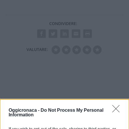
aver letto l’intervista
che Galuppo ha
rilasciato al nostro
giornale. Ronchetti si
CONDIVIDERE:
riferisce la pagamento
per l’acquisto dell’ex
mercato…
VALUTARE:
Oggicronaca -
Do Not Process My Personal
Information
If you wish to opt-out of the sale, sharing to third parties, or