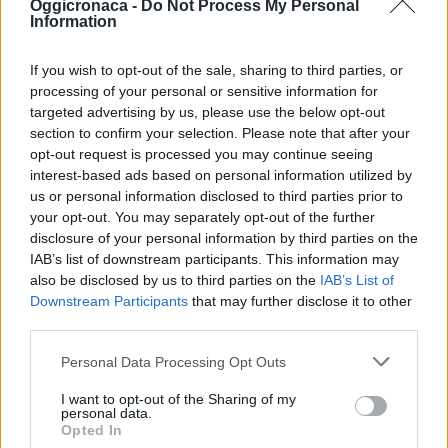
Oggicronaca -
Do Not Process My Personal
Information
VOLPEDO: Il sindaco
chiede alla provincia
di punire l’Arfea per
If you wish to opt-out of the sale, sharing to third parties, or
aver lasciato a piedi
processing of your personal or sensitive information for
gli studenti
Alessandria, sabato
targeted advertising by us, please use the below opt-out
porte aperte al
Il sindaco Giancarlo
section to confirm your selection. Please note that after your
trasporto pubblico
Caldone interviene sul
opt-out request is processed you may continue seeing
grave disservizio che
interest-based ads based on personal information utilized by
28 Settembre 2023
l’Arfea ha provocato
us or personal information disclosed to third parties prior to
In "Alessandria"
venerdì due novembre
your opt-out. You may separately opt-out of the further
scorso, dove in
6 Novembre 2012
disclosure of your personal information by third parties on the
occasione del ponte di
In "Tortona"
IAB’s list of downstream participants. This information may
Ogni Santi, la SCAT
also be disclosed by us to third parties on the
IAB’s List of
VAL CURONE: Un
corsa Arfea che ha in
Downstream Participants
that may further disclose it to other
incontro per capire
gestione il servizio di
third parties.
dove “tagliare” il
trasporto pubblico
trasporto pubblico
locale non ha
Personal Data Processing Opt Outs
effettuato la corsa
Lunedì in Provincia si è
dell’utenza scolastica
svolto un incontro con
I want to opt-out of the Sharing of my
per la città di
personal data.
i funzionari del servizio
Opted In
Voghera…
Trasporti e Mobilità