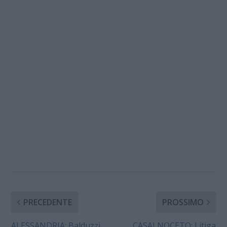
PRECEDENTE
PROSSIMO
ALESSANDRIA: Balduzzi
CASALNOCETO: Litiga