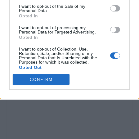
pubblica e privata
I want to opt-out of the Sale of my
Mauro Remotti e Luigi
28 Agosto 2012
Personal Data.
Bocca, e la Scat,
In "Tortona"
Opted In
rappresentata da
Simone Bologna.
I want to opt-out of processing my
Personal Data for Targeted Advertising.
Questo incontro è
Opted In
nato in seguito ai noti
tagli deliberati dalla
I want to opt-out of Collection, Use,
Regione alle risorse
Retention, Sale, and/or Sharing of my
Personal Data that Is Unrelated with the
finanziarie destinate al
Purposes for which it was collected.
CONDIVIDERE:
Trasporto pubblico…
Opted Out
CONFIRM
VALUTARE: