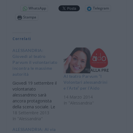
WhatsApp
Telegram
Stampa
Correlati
ALESSANDRIA:
Giovedì al teatro
Parvum il volontariato
incontra le massime
autorità
Al teatro Parvum “I
Volontari alessandrini
Giovedì 19 settembre il
e l’Arte” per l’Aido
volontariato
alessandrino sarà
14 Marzo 2014
ancora protagonista
In "Alessandria"
della scena sociale. Le
Associazioni di
18 Settembre 2013
APROVA - Regala un
In "Alessandria"
Sorriso,
ALESSANDRIA: Al via
Coordinamento che