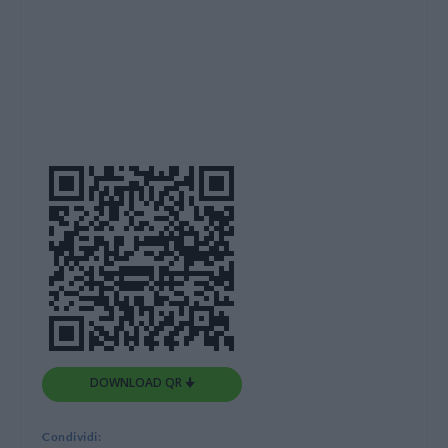
DOWNLOAD QR 🠋
Condividi: