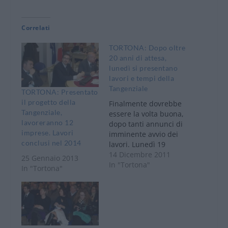
Correlati
TORTONA: Dopo oltre
20 anni di attesa,
lunedì si presentano
lavori e tempi della
Tangenziale
TORTONA: Presentato
il progetto della
Finalmente dovrebbe
Tangenziale,
essere la volta buona,
lavoreranno 12
dopo tanti annunci di
imprese. Lavori
imminente avvio dei
conclusi nel 2014
lavori. Lunedì 19
dicembre, alle 17,15,
14 Dicembre 2011
25 Gennaio 2013
presso la SalaRomita
In "Tortona"
In "Tortona"
del municipio, il
Comune di Tortona e
la Regione Piemonte
presentano il progetto
e l’inizio dei lavori
della nuova