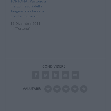
TORTONA: Partono a
Tangenziale.
marzo i lavori della
All’incontro
Tangenziale che sarà
parteciperanno il
pronta in due anni
Sindaco Massimo
19 Dicembre 2011
Berutti, l’assessore
In "Tortona"
regionale…
CONDIVIDERE:
VALUTARE: