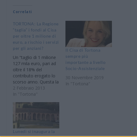
Correlati
TORTONA: La Regione
“taglia” i fondi al Cisa
per oltre 1 milione di
euro, a rischio i servizi
per gli anziani?
Il Cisa di Tortona
sempre più
Un “taglio di 1 milione
importante a livello
127 mila euro, pari ad
Socio-Assistenziale
oltre il 18% del
contributo erogato lo
30 Novembre 2019
scorso anno. Questa la
In "Tortona"
“tegola” giunta al Cisa,
2 Febbraio 2013
il Consorzio
In "Tortona"
Intercomunale Socio
Assistenziale, che
fornisce aiuti agli oltre
60 mila abitanti nei 40
Comuni del Tortonese
e che adesso sarà
Lunedì si inaugura la
costretto a ridurre…