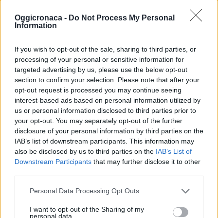
nuova sede del Cisa di
Tortona con un
Oggicronaca -
Do Not Process My Personal
convegno sulle
Information
povertà e un rinfresco
25 Giugno 2017
If you wish to opt-out of the sale, sharing to third parties, or
In "Tortona"
processing of your personal or sensitive information for
targeted advertising by us, please use the below opt-out
section to confirm your selection. Please note that after your
opt-out request is processed you may continue seeing
interest-based ads based on personal information utilized by
us or personal information disclosed to third parties prior to
your opt-out. You may separately opt-out of the further
CONDIVIDERE:
disclosure of your personal information by third parties on the
IAB’s list of downstream participants. This information may
also be disclosed by us to third parties on the
IAB’s List of
Downstream Participants
that may further disclose it to other
third parties.
VALUTARE:
Personal Data Processing Opt Outs
I want to opt-out of the Sharing of my
personal data.