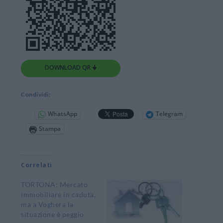
DOWNLOAD QR 🠋
Condividi:
WhatsApp
Telegram
Stampa
Correlati
TORTONA: Mercato
immobiliare in caduta,
ma a Voghera la
situazione è peggio