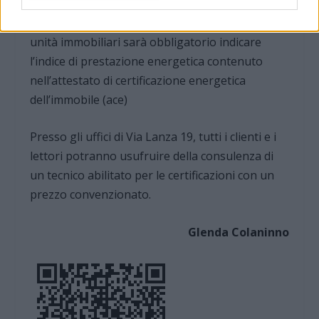
Inoltre per tutti gli annunci commerciali di
immobili in vendita o affitto, di edifici o singole
unità immobiliari sarà obbligatorio indicare
l’indice di prestazione energetica contenuto
nell’attestato di certificazione energetica
dell’immobile (ace)
Presso gli uffici di Via Lanza 19, tutti i clienti e i
lettori potranno usufruire della consulenza di
un tecnico abilitato per le certificazioni con un
prezzo convenzionato.
Glenda Colaninno