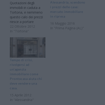
Alessandria, scendono
Quotazioni degli
i prezzi delle case:
immobili in caduta a
mercato immobiliare
Tortona, e nemmeno
in ripresa
questo calo dei prezzi
riesce a portare
16 Maggio 2016
sostanziali benefici al
22 Ottobre 2012
In "Prima Pagina (AL)"
mercato delle
In "Tortona"
compravendite.
L’inversione di
tendenza ancora non
c’è. Il mercato
immobiliare sta
vivendo una stagione
Tempo di crisi,
di forte difficoltà, a
rivolgersi ad
causa della grande
un'agenzia
quantità di case
immobiliare come
invendute, dei pochi
Prontocasa aiuta chi
clienti disposti…
deve vendere una
casa.
15 Aprile 2012
In "Alessandria"