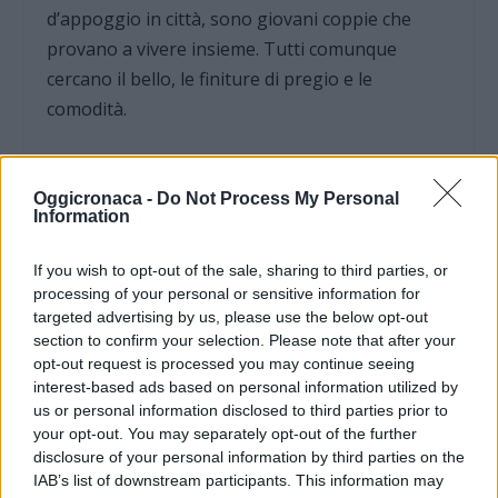
d’appoggio in città, sono giovani coppie che
provano a vivere insieme. Tutti comunque
cercano il bello, le finiture di pregio e le
comodità.
SI ABBASSANO I PREZZI DEGLI ALLOGGI “MEDI”
Oggicronaca -
Do Not Process My Personal
Information
In questo modo gli alloggi “medi” fanno più
fatica e l’unica soluzione è abbassare il prezzo e
If you wish to opt-out of the sale, sharing to third parties, or
cercare inseme di trovare un valido inquilino, E’
processing of your personal or sensitive information for
importante, quando si affitta un immobile,
targeted advertising by us, please use the below opt-out
section to confirm your selection. Please note that after your
pensare che è sempre meglio prendere
opt-out request is processed you may continue seeing
qualcosa meno di canone mensile, ma avere
interest-based ads based on personal information utilized by
inquilinI seri: una persona che tiene bene
us or personal information disclosed to third parties prior to
l’alloggio innanzitutto, ma anche che paghi
your opt-out. You may separately opt-out of the further
disclosure of your personal information by third parties on the
l’affitto e le spese di sua competenza.
IAB’s list of downstream participants. This information may