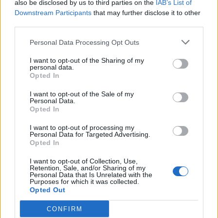
also be disclosed by us to third parties on the
IAB’s List of
Quando si riescono a trovare queste
Downstream Participants
that may further disclose it to other
third parties.
caratteristiche, il prezzo della locazione non è
poi così importante, rispetto ad eventuali
Personal Data Processing Opt Outs
problemi che possono derivare da inquilini
I want to opt-out of the Sharing of my
morosi, magari irreperibili, che rovinano
personal data.
Opted In
l’alloggio o che ci lasciano bollette esose da
pagare, oltre al danno di un mancato affitto
I want to opt-out of the Sale of my
Personal Data.
quindi anche la beffa.
Opted In
I want to opt-out of processing my
Per concludere, si ricorda che dal 1º gennaio
Personal Data for Targeted Advertising.
2012 scatta l’obbligo della certificazione
Opted In
energetica. per vendere o affittare casa sarà
I want to opt-out of Collection, Use,
necessario esibire l’attestato che certifica la
Retention, Sale, and/or Sharing of my
Personal Data that Is Unrelated with the
prestazione energetica dell’immobile. le classi
Purposes for which it was collected.
Opted Out
sono 8 e vanno da a+ alla g.
CONFIRM