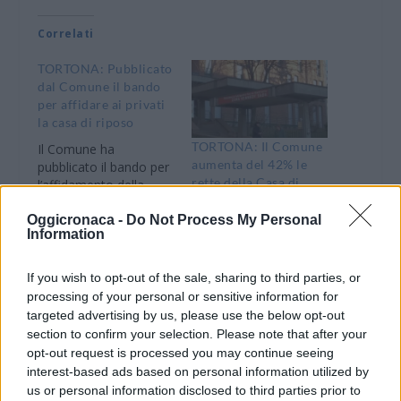
Correlati
TORTONA: Pubblicato
dal Comune il bando
per affidare ai privati
la casa di riposo
TORTONA: Il Comune
Il Comune ha
aumenta del 42% le
pubblicato il bando per
rette della Casa di
l’affidamento della
Risposo per anziani.
gestione integrata dei
Tre milioni il passivo
Oggicronaca -
Do Not Process My Personal
servizi assistenziali,
Information
totale dei Servizi
socio sanitari ed
7 Aprile 2012
alberghieri presso la
In "Tortona"
2 Marzo 2012
Casa di riposo Cora
If you wish to opt-out of the sale, sharing to third parties, or
In "Tortona"
Kennedy Sada. Il
processing of your personal or sensitive information for
contratto di appalto ha
TORTONA: Pubblicato
targeted advertising by us, please use the below opt-out
durata di anni uno, con
il bando per affidare
section to confirm your selection. Please note that after your
decorrenza dal 1 luglio
ai privati la gestione
opt-out request is processed you may continue seeing
2012, fino al 30 giugno
della Casa di Risposo
interest-based ads based on personal information utilized by
2013. L’importo posto
us or personal information disclosed to third parties prior to
Il Comune ha
a base…