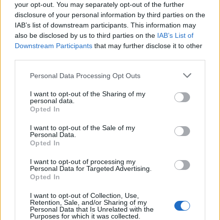
your opt-out. You may separately opt-out of the further
pubblicato il bando per
l’affidamento della
disclosure of your personal information by third parties on the
gestione integrata dei
IAB’s list of downstream participants. This information may
servizi assistenziali,
also be disclosed by us to third parties on the
IAB’s List of
socio sanitari ed
5 Aprile 2012
Downstream Participants
that may further disclose it to other
alberghieri presso la
In "Tortona"
third parties.
Casa di riposo Cora
Kennedy Sada. Il
Personal Data Processing Opt Outs
contratto di appalto ha
durata di anni uno, con
I want to opt-out of the Sharing of my
personal data.
decorrenza dal 1 luglio
Opted In
2012, fino al 30 giugno
2013. L’importo posto
I want to opt-out of the Sale of my
CONDIVIDERE:
a base…
Personal Data.
Opted In
I want to opt-out of processing my
Personal Data for Targeted Advertising.
VALUTARE:
Opted In
I want to opt-out of Collection, Use,
Retention, Sale, and/or Sharing of my
Personal Data that Is Unrelated with the
Purposes for which it was collected.