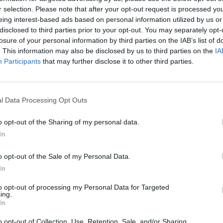
insolito trio formato da artisti che amano esplorare
r selection. Please note that after your opt-out request is processed y
eing interest-based ads based on personal information utilized by us or
anche repertori musicali poco battuti.
disclosed to third parties prior to your opt-out. You may separately opt-
losure of your personal information by third parties on the IAB’s list of
Beethoven, Thomas, Tosti, Bellini, Donizetti, Verdi ed
. This information may also be disclosed by us to third parties on the
IA
Participants
that may further disclose it to other third parties.
Colori sarà domenica 11 dicembre alle ore 17 ad Oviglio con
l Data Processing Opt Outs
osanna Bagnis ed Ivana Zincone. Informazioni
o opt-out of the Sharing of my personal data.
In
o opt-out of the Sale of my Personal Data.
In
to opt-out of processing my Personal Data for Targeted
ing.
In
o opt-out of Collection, Use, Retention, Sale, and/or Sharing