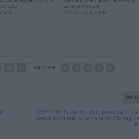
esco Bonicelli; introduce
bre 2012
sorpasso lungo la strada provinciale
28 Novembre 2011
osperi Alessandria: alle ore
sandria"
n. 195 “Castellazzo Bormida –
In "Novi-Acqui-Ovada"
a sala Bobbio della Biblioteca
Strevi”, dal km 19+340 al km
rancesca Calvo’ di
19+800, sul territorio dei…
ria, verrà presentato il…
VALUTARE:
PROS
in
TORTONA: Paolo Ronchetti presenta 3 ricor
contro il Comune. A rischio la vendita degli i
il