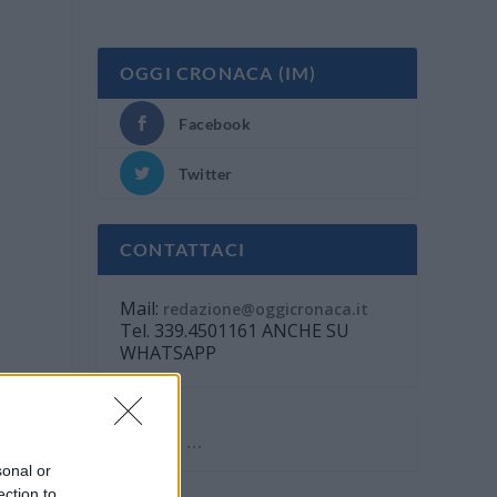
OGGI CRONACA (IM)
Facebook
Twitter
CONTATTACI
Mail:
redazione@oggicronaca.it
Tel. 339.4501161 ANCHE SU
WHATSAPP
sonal or
ection to