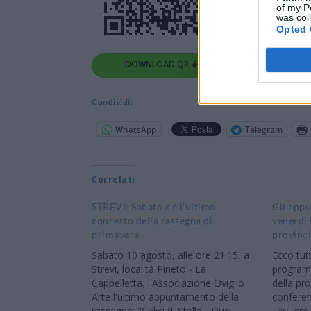
of my P
was col
Opted 
DOWNLOAD QR 🠋
Condividi:
WhatsApp
Telegram
Correlati
STREVI: Sabato c’è l’ultimo
Gli app
concerto della rassegna di
venerdì 
primavera
provinci
Sabato 10 agosto, alle ore 21.15, a
Ecco tut
Strevi, località Pineto - La
programm
Cappelletta, l'Associazione Oviglio
della pr
Arte l'ultimo appuntamento della
conferen
rassegna: "Calici di Stelle - Duo
Levi ore