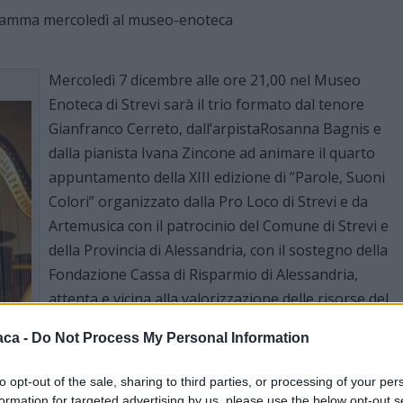
Mercoledì 7 dicembre alle ore 21,00 nel Museo
Enoteca di Strevi sarà il trio formato dal tenore
Gianfranco Cerreto, dall’arpistaRosanna Bagnis e
dalla pianista Ivana Zincone ad animare il quarto
appuntamento della XIII edizione di ”Parole, Suoni
Colori” organizzato dalla Pro Loco di Strevi e da
Artemusica con il patrocinio del Comune di Strevi e
della Provincia di Alessandria, con il sostegno della
Fondazione Cassa di Risparmio di Alessandria,
attenta e vicina alla valorizzazione delle risorse del
territorio.
aca -
Do Not Process My Personal Information
“Non solo opera…” è un viaggio nella musica
to opt-out of the sale, sharing to third parties, or processing of your per
d’autore classica italiana e straniera proposto da un
formation for targeted advertising by us, please use the below opt-out s