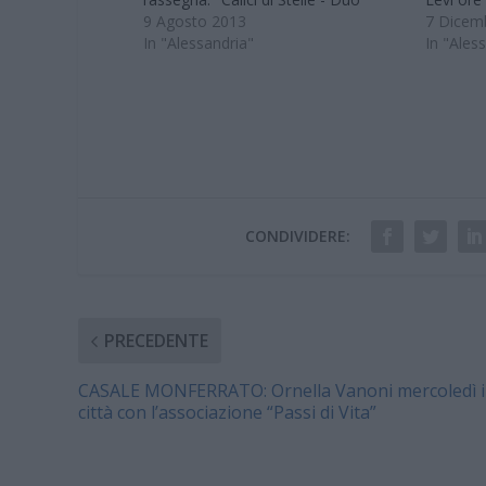
Sconcerto". " In caso di maltempo il
9 Agosto 2013
di Franc
7 Dicem
concerto si svolgerà nel Museo
In "Alessandria"
Carlo Pr
In "Ales
Enoteca. L'ingresso è libero sino a
17, nell
esaurimento posti. Per informazioni
Civica ‘F
artemisicaal@libero.it - 334/1397104.
Alessand
…
CONDIVIDERE:
PRECEDENTE
CASALE MONFERRATO: Ornella Vanoni mercoledì 
città con l’associazione “Passi di Vita”