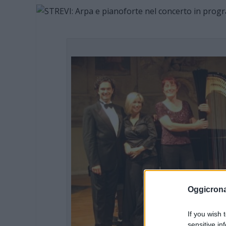
Oggicron
If you wish 
sensitive in