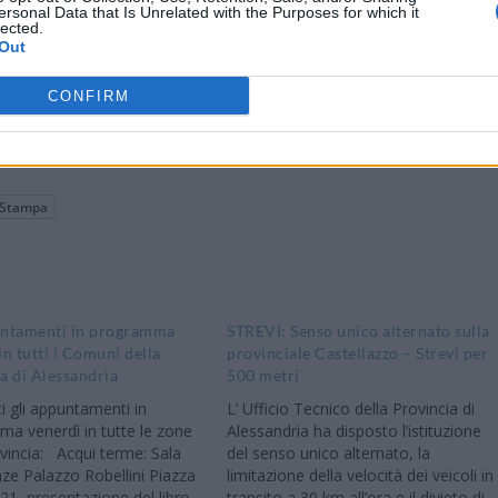
ersonal Data that Is Unrelated with the Purposes for which it
lected.
Out
CONFIRM
Stampa
untamenti in programma
STREVI: Senso unico alternato sulla
in tutti i Comuni della
provinciale Castellazzo – Strevi per
a di Alessandria
500 metri
ti gli appuntamenti in
L’ Ufficio Tecnico della Provincia di
a venerdì in tutte le zone
Alessandria ha disposto l’istituzione
ovincia: Acqui terme: Sala
del senso unico alternato, la
ze Palazzo Robellini Piazza
limitazione della velocità dei veicoli in
 21, presentazione del libro
transito a 30 km all’ora e il divieto di