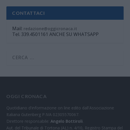
CONTATTACI
Mail:
redazione@oggicronaca.it
Tel. 339.4501161 ANCHE SU WHATSAPP
OGGI CRONACA
Quotidiano d'informazione on line edito dall'Associazione
Italiana Gutenberg P.IVA 02305570067.
Direttore responsabile:
Angelo Bottiroli
.
Aut. del Tribunale di Tortona (AL) n. 4/10, Registro Stampa del