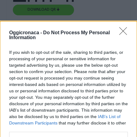
DOWNLOAD QR 🠋
Condividi:
Oggicronaca -
Do Not Process My Personal
Information
WhatsApp
Telegram
Stampa
If you wish to opt-out of the sale, sharing to third parties, or
processing of your personal or sensitive information for
targeted advertising by us, please use the below opt-out
Correlati
section to confirm your selection. Please note that after your
opt-out request is processed you may continue seeing
interest-based ads based on personal information utilized by
us or personal information disclosed to third parties prior to
your opt-out. You may separately opt-out of the further
disclosure of your personal information by third parties on the
A Quargnento
Sabato a Fubine il galà
IAB’s list of downstream participants. This information may
concluso Riso & Rose
internazionale di
also be disclosed by us to third parties on the
IAB’s List of
col palio dell’oca
danza
Downstream Participants
that may further disclose it to other
23 Maggio 2016
11 Luglio 2024
third parties.
In "Alessandria"
In "Valenza-Casale"