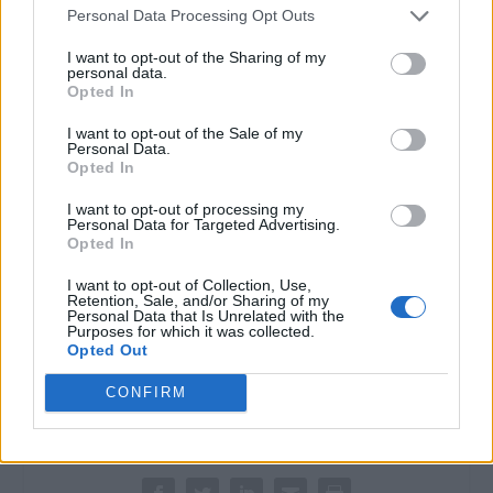
Personal Data Processing Opt Outs
CASALE
MONFERRATO:
I want to opt-out of the Sharing of my
personal data.
Torchio d’Oro 2013,
Opted In
venerdì 14 giugno la
premiazione
I want to opt-out of the Sale of my
Personal Data.
Venerdì 14 giugno
Opted In
saranno premiate le
aziende vincitrici del
I want to opt-out of processing my
concorso enologico
Personal Data for Targeted Advertising.
Torchio d’Oro 2013,
Opted In
organizzato
14 Giugno 2013
I want to opt-out of Collection, Use,
dall’Assessorato
In "Valenza-Casale"
Retention, Sale, and/or Sharing of my
all’Agricoltura di Casale
Personal Data that Is Unrelated with the
Monferrato. La
Purposes for which it was collected.
Opted Out
cerimonia si terrà al
Castello del
CONFIRM
Monferrato (sale del
secondo piano) a
partire dalle ore 18,30;
CONDIVIDERE:
saranno presenti il
sindaco Giorgio