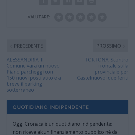
Demezzi e l’assessore
all’Agricoltura Augusto
Pizzamiglio. Le
VALUTARE:
degustazioni…
PRECEDENTE
PROSSIMO
ALESSANDRIA: Il
TORTONA: Scontro
Comune vara un nuovo
frontale sulla
Piano parcheggi con
provinciale per
150 nuovi posti auto e a
Castelnuovo, due feriti
breve il parking
sotterraneo
QUOTIDIANO INDIPENDENTE
Oggi Cronaca è un quotidiano indipendente:
non riceve alcun finanziamento pubblico nè da