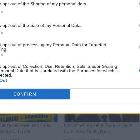
o opt-out of the Sharing of my personal data.
In
o opt-out of the Sale of my Personal Data.
In
to opt-out of processing my Personal Data for Targeted
Stampa
ing.
In
o opt-out of Collection, Use, Retention, Sale, and/or Sharing
ersonal Data that Is Unrelated with the Purposes for which it
lected.
Out
CONFIRM
igure nel week end c’è la
Il programma della Fiera di Santa
 Santa Caterina
Caterina a Novi Ligure