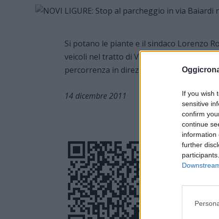
Si potano le piante e il sindaco Lorenzo Ro
veicoli nel tratto di Via Baiardi compreso tr
percorrenza in direzione di quest’ultimo, ne
Oggicron
If you wish 
14 dicembre 2011
sensitive in
confirm you
continue se
information 
further disc
participants
Downstream 
Persona