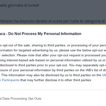
bbiano ha disposto divieto di sosta per tutte le categorie di
a la via Garibaldi e Corso Italia lato sinistro della
lal giornata di Lunedì 19 dalle dalle ore 8.30 alle ore 16.
aca -
Do Not Process My Personal Information
to opt-out of the sale, sharing to third parties, or processing of your per
formation for targeted advertising by us, please use the below opt-out s
r selection. Please note that after your opt-out request is processed y
eing interest-based ads based on personal information utilized by us or
disclosed to third parties prior to your opt-out. You may separately opt-
losure of your personal information by third parties on the IAB’s list of
. This information may also be disclosed by us to third parties on the
IA
Participants
that may further disclose it to other third parties.
l Data Processing Opt Outs