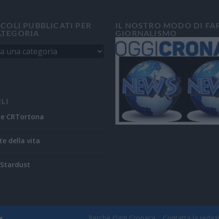
ICOLI PUBBLICATI PER
IL NOSTRO MODO DI FA
ATEGORIA
GIORNALISMO
ILI
ne CRTortona
te della vita
Stardust
Perchè Oggi Cronaca
Contatta la redaz
s