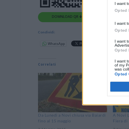
I want t
Opted 
DOWNLOAD QR 🠋
I want t
Opted 
Condividi:
I want 
WhatsApp
Telegram
Advertis
Opted 
I want t
Correlati
of my P
was col
Opted 
Da Lunedì a Novi chiusa via Baiardi
A Novi L
fino al 15 maggio
Fiera di