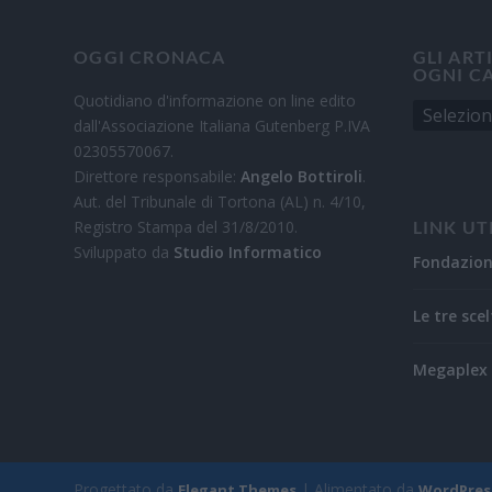
OGGI CRONACA
GLI ART
OGNI C
Quotidiano d'informazione on line edito
dall'Associazione Italiana Gutenberg P.IVA
02305570067.
Direttore responsabile:
Angelo Bottiroli
.
Aut. del Tribunale di Tortona (AL) n. 4/10,
Registro Stampa del 31/8/2010.
LINK UT
Sviluppato da
Studio Informatico
Fondazio
Le tre scel
Megaplex 
Progettato da
| Alimentato da
Elegant Themes
WordPres