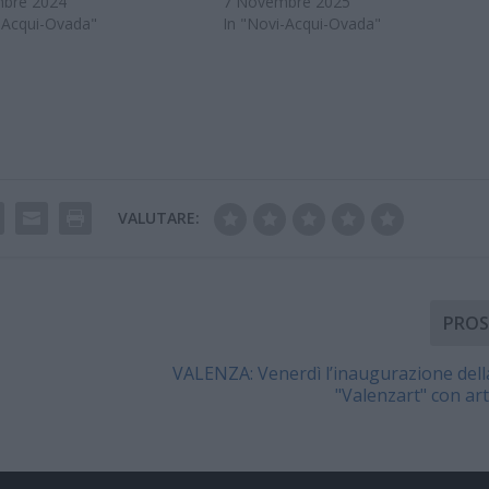
bre 2024
7 Novembre 2025
-Acqui-Ovada"
In "Novi-Acqui-Ovada"
VALUTARE:
PROS
VALENZA: Venerdì l’inaugurazione del
"Valenzart" con arti