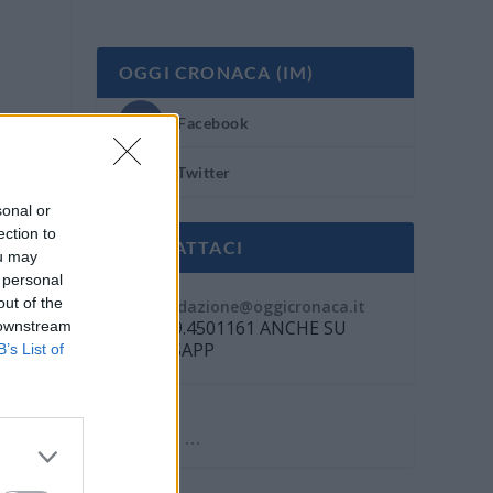
OGGI CRONACA (IM)
Facebook
Twitter
sonal or
ection to
CONTATTACI
ou may
 personal
Mail:
out of the
redazione@oggicronaca.it
Tel. 339.4501161 ANCHE SU
 downstream
WHATSAPP
B’s List of