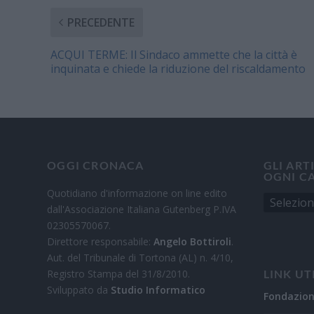
PRECEDENTE
ACQUI TERME: Il Sindaco ammette che la città è
inquinata e chiede la riduzione del riscaldamento
OGGI CRONACA
GLI ART
OGNI C
Quotidiano d'informazione on line edito
dall'Associazione Italiana Gutenberg P.IVA
02305570067.
Direttore responsabile:
Angelo Bottiroli
.
Aut. del Tribunale di Tortona (AL) n. 4/10,
Registro Stampa del 31/8/2010.
LINK UT
Sviluppato da
Studio Informatico
Fondazio