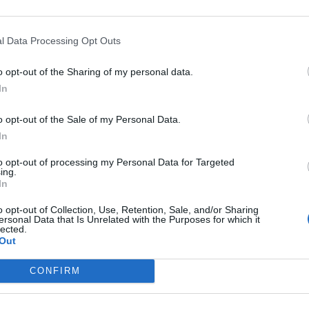
l Data Processing Opt Outs
o opt-out of the Sharing of my personal data.
In
o opt-out of the Sale of my Personal Data.
In
to opt-out of processing my Personal Data for Targeted
ing.
In
o opt-out of Collection, Use, Retention, Sale, and/or Sharing
ersonal Data that Is Unrelated with the Purposes for which it
Stampa
lected.
Out
CONFIRM
URE: “Tagli al trasporto
NOVI LIGURE: Botta e risposta tra