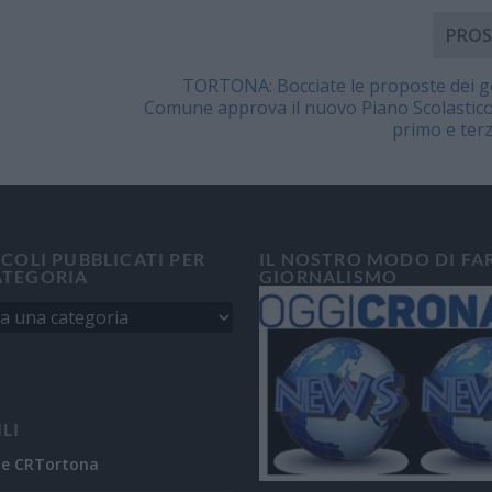
PROS
TORTONA: Bocciate le proposte dei gen
Comune approva il nuovo Piano Scolastic
primo e terz
ICOLI PUBBLICATI PER
IL NOSTRO MODO DI FA
ATEGORIA
GIORNALISMO
ILI
ne CRTortona