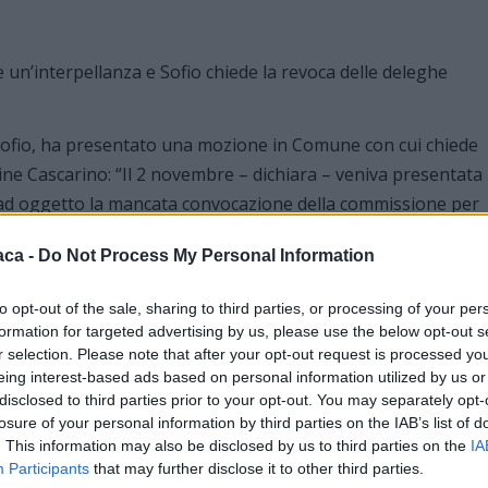
co Sofio, ha presentato una mozione in Comune con cui chiede
ine Cascarino: “Il 2 novembre – dichiara – veniva presentata
e ad oggetto la mancata convocazione della commissione per
zazione di un cimitero per animali d’affezione nella quale si
aca -
Do Not Process My Personal Information
ali sono i motivi ostativi per i quali, trascorsi sette mesi,
ione competente all’esame dell’interpellanza discussa in
to opt-out of the sale, sharing to third parties, or processing of your per
 l’interpellanza in questione non ha ricevuto risposta alcun
formation for targeted advertising by us, please use the below opt-out s
ende l’Assessore inadempiente a quanto stabilito dallo
r selection. Please note that after your opt-out request is processed y
eing interest-based ads based on personal information utilized by us or
esentato una mozione in cui si chiede Sindaco a revocare la
disclosed to third parties prior to your opt-out. You may separately opt-
losure of your personal information by third parties on the IAB’s list of
. This information may also be disclosed by us to third parties on the
IA
Participants
that may further disclose it to other third parties.