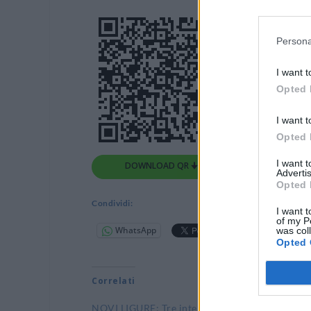
Persona
I want t
Opted 
I want t
Opted 
I want 
DOWNLOAD QR 🠋
Advertis
Opted 
Condividi:
I want t
of my P
WhatsApp
Telegram
was col
Opted 
Correlati
NOVI LIGURE: Tre interpellanze in
NOVI LIG