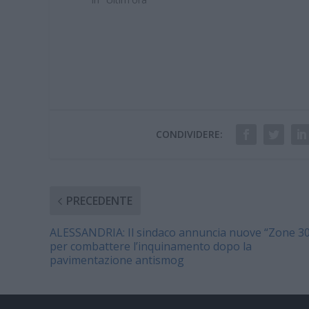
Monferrato e dal Museo Civico.
MONUME
Sabato 12 e domenica 13 novembre
ORARIO 
saranno aperti appositamente i più
15-19 10
importanti monumenti…
15-17.3
CONDIVIDERE:
PRECEDENTE
ALESSANDRIA: Il sindaco annuncia nuove “Zone 30
per combattere l’inquinamento dopo la
pavimentazione antismog