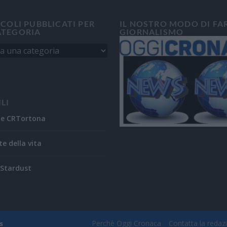
ICOLI PUBBLICATI PER
IL NOSTRO MODO DI FA
ATEGORIA
GIORNALISMO
ILI
ne CRTortona
te della vita
Stardust
Perchè Oggi Cronaca
Contatta la redaz
s