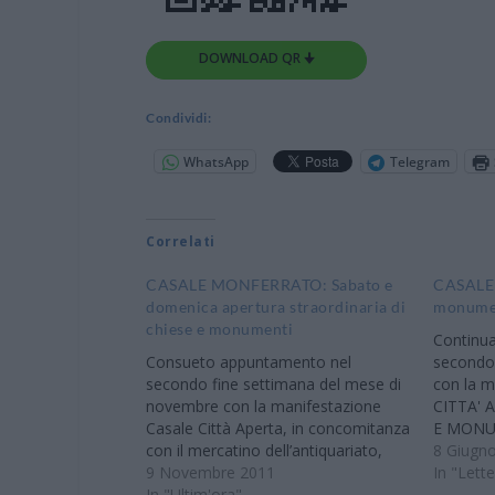
DOWNLOAD QR 🠋
Condividi:
WhatsApp
Telegram
Correlati
CASALE MONFERRATO: Sabato e
CASALE 
domenica apertura straordinaria di
monumen
chiese e monumenti
Continua
Consueto appuntamento nel
secondo 
secondo fine settimana del mese di
con la 
novembre con la manifestazione
CITTA' 
Casale Città Aperta, in concomitanza
E MONUM
con il mercatino dell’antiquariato,
9 e dom
8 Giugn
organizzata dall’Assessorato per la
9 Novembre 2011
aperti a
In "Lett
Cultura del Comune di Casale
In "Ultim'ora"
monumen