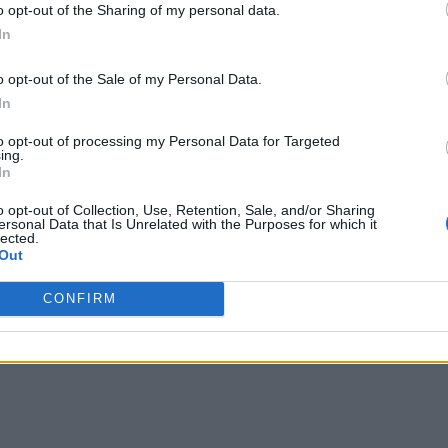
ici (domenica 10,00 – 12,00 e 15,00 – 17,00) dove sono
o opt-out of the Sharing of my personal data.
ti; Museo Civico (sabato, domenica 10,30 – 13,00 / 15,00 –
In
 con l’esposizione di dipinti, sculture e ceramiche,
o opt-out of the Sale of my Personal Data.
o, marmo, bronzo dell’artista simbolista casalese Leonardo
In
piccolo è possibile ammirare lo splendido portale
 di Santa Maria di Piazza.
to opt-out of processing my Personal Data for Targeted
ing.
In
o opt-out of Collection, Use, Retention, Sale, and/or Sharing
ersonal Data that Is Unrelated with the Purposes for which it
lected.
Out
CONFIRM