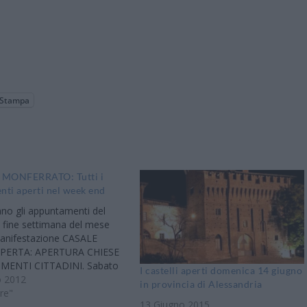
Stampa
MONFERRATO: Tutti i
ti aperti nel week end
no gli appuntamenti del
fine settimana del mese
manifestazione CASALE
APERTA: APERTURA CHIESE
ENTI CITTADINI. Sabato
I castelli aperti domenica 14 giugno
enica 10 giugno verranno
o 2012
in provincia di Alessandria
ppositamente i più importanti
ere"
13 Giugno 2015
ti cittadini: