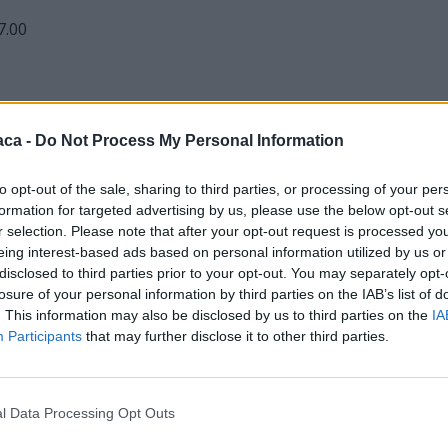
7.00
00 -17.30
aca -
Do Not Process My Personal Information
0
to opt-out of the sale, sharing to third parties, or processing of your per
formation for targeted advertising by us, please use the below opt-out s
r selection. Please note that after your opt-out request is processed y
 -12 e 15.00 -17.30
eing interest-based ads based on personal information utilized by us or
disclosed to third parties prior to your opt-out. You may separately opt-
rincipali monumenti cittadini, domenica 11 alle ore 15,00, con
losure of your personal information by third parties on the IAB’s list of
. This information may also be disclosed by us to third parties on the
IA
 a cura di “Orizzonte Casale”.
Participants
that may further disclose it to other third parties.
isitabili con tessera unica Momu:
l Data Processing Opt Outs
– 17,00) in cui sono esposti preziosi reliquiari, tessuti,