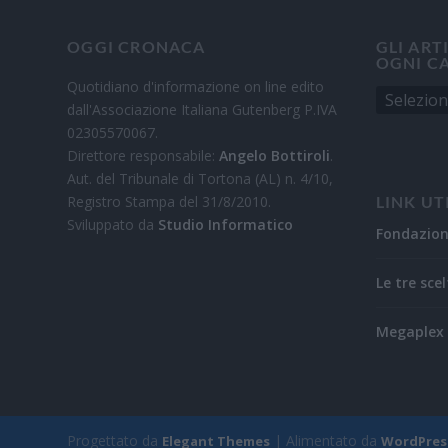
OGGI CRONACA
GLI ART
OGNI C
Quotidiano d'informazione on line edito
dall'Associazione Italiana Gutenberg P.IVA
02305570067.
Direttore responsabile:
Angelo Bottiroli
.
Aut. del Tribunale di Tortona (AL) n. 4/10,
Registro Stampa del 31/8/2010.
LINK UT
Sviluppato da
Studio Informatico
Fondazio
Le tre scel
Megaplex 
Progettato da
| Alimentato da
Elegant Themes
WordPres