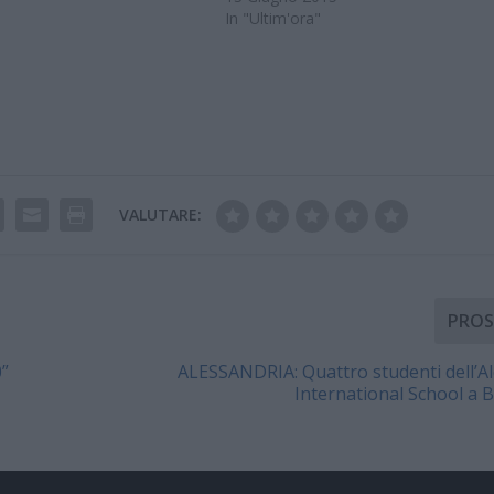
In "Ultim'ora"
NTO ORARIO SABATO
DOMENICA Castello 10-13 /
-13 / 15-19 Santa Caterina
0…
VALUTARE:
PROS
”
ALESSANDRIA: Quattro studenti dell’A
International School a B