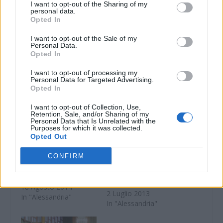
I want to opt-out of the Sharing of my
personal data.
WhatsApp
Telegram
Opted In
Stampa
I want to opt-out of the Sale of my
Personal Data.
Opted In
Correlati
I want to opt-out of processing my
Personal Data for Targeted Advertising.
Opted In
ALESSANDRIA:
Teatro, liquidazione
I want to opt-out of Collection, Use,
della Fondazione
Retention, Sale, and/or Sharing of my
T.R.A. e ripresa della
Personal Data that Is Unrelated with the
Purposes for which it was collected.
bonifica
La Regione Piemonte
Opted Out
chiamata a salvare i 14
Riportiamo una nota
lavoratori del Teatro
del consigliere
CONFIRM
regionale
comunale Renzo
Alessandrino
Penna di Rifondazione
Comunista che
18 Agosto 2014
affronta il difficile
2 Luglio 2013
In "Alessandria"
argomento dell'
In "Alessandria"
amianto nel teatro