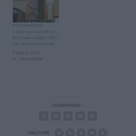
comunale: 1) –
L’Assemblea della
Fondazione Teatro
Regionale
Alessandrino, nella
ALESSANDRIA:
seduta tenutasi la
Conclusa la bonifica
mattina di martedì 25
del Foyer e degli uffici
giugno presso la sede
del Teatro Comunale
sociale alla presenza
5 Marzo 2012
dei dipendenti e delle
In "Alessandria"
Organizzazioni
Sindacali…
CONDIVIDERE:
VALUTARE: