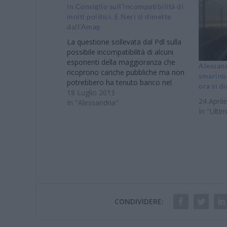
in Consiglio sull’incompatibilità di
molti politici. E Neri si dimette
dall’Amag
La questione sollevata dal Pdl sulla
possibile incompatibilità di alcuni
esponenti della maggioranza che
Alessand
ricoprono cariche pubbliche ma non
smarino 
potrebbero ha tenuto banco nel
ora si d
consiglio comunale di Giovedì.
18 Luglio 2013
24 April
Emanuele Locci ha chiesto la
In "Alessandria"
In "Ultim
convocazione di una commissione
controllo gestione proprio per
analizzare questo aspetto. Secondo
il consigliere di minoranza ci…
CONDIVIDERE: