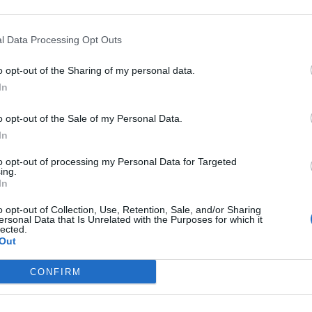
0 dicembre.
, perché si è dimesso?
l Data Processing Opt Outs
o opt-out of the Sharing of my personal data.
to verificare il prof. Vandone ha rimesso le deleghe. Quelle
In
ate da Franco Trussi che le assommerà a quelle che già
te altre.
o opt-out of the Sale of my Personal Data.
In
Angelo Bottirol
to opt-out of processing my Personal Data for Targeted
ing.
In
o opt-out of Collection, Use, Retention, Sale, and/or Sharing
ersonal Data that Is Unrelated with the Purposes for which it
lected.
Out
CONFIRM