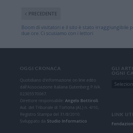
PRECEDENTE
Boom di visitatori e il sito è stato irraggiungibile 
due ore. Ci scusiamo con i lettori
OGGI CRONACA
GLI ART
OGNI C
Quotidiano d'informazione on line edito
dall'Associazione Italiana Gutenberg P.IVA
02305570067.
Direttore responsabile:
Angelo Bottiroli
.
Aut. del Tribunale di Tortona (AL) n. 4/10,
Registro Stampa del 31/8/2010.
LINK UT
Sviluppato da
Studio Informatico
Fondazio