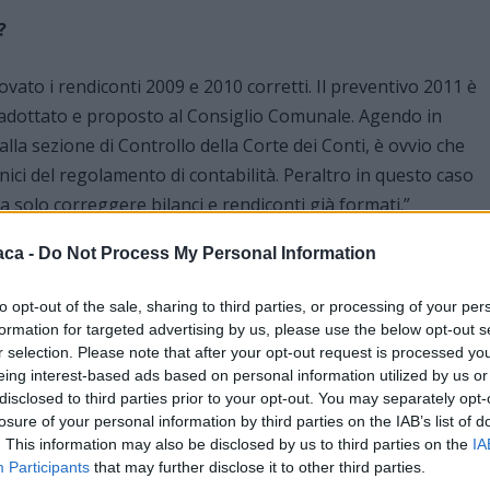
?
ovato i rendiconti 2009 e 2010 corretti. Il preventivo 2011 è
a adottato e proposto al Consiglio Comunale. Agendo in
alla sezione di Controllo della Corte dei Conti, è ovvio che
ici del regolamento di contabilità. Peraltro in questo caso
ma solo correggere bilanci e rendiconti già formati.”
aca -
Do Not Process My Personal Information
o arrestato, il Comune riuscirà ugualmente a risanare i
to opt-out of the sale, sharing to third parties, or processing of your per
formation for targeted advertising by us, please use the below opt-out s
ra di mera guida a garantire la conformità tra indicazioni
r selection. Please note that after your opt-out request is processed y
eing interest-based ads based on personal information utilized by us or
el tutto la discrezionalità di scelta dell’Amministrazione del
disclosed to third parties prior to your opt-out. You may separately opt-
rare pienamente alla pronuncia della Corte dei Conti. In
losure of your personal information by third parties on the IAB’s list of
a, pur con carattere di provvisorietà, una dirigenza che
. This information may also be disclosed by us to third parties on the
IA
arie al raggiungimento finale di tutte le modifiche che la
Participants
that may further disclose it to other third parties.