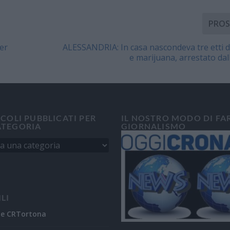
PROS
per
ALESSANDRIA: In casa nascondeva tre etti d
e marijuana, arrestato dall
ICOLI PUBBLICATI PER
IL NOSTRO MODO DI FA
ATEGORIA
GIORNALISMO
ILI
ne CRTortona