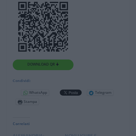
DOWNLOAD QR 🠋
Condividi:
WhatsApp
Telegram
Stampa
Correlati
ALESSANDRIA:
NOVI LIGURE E