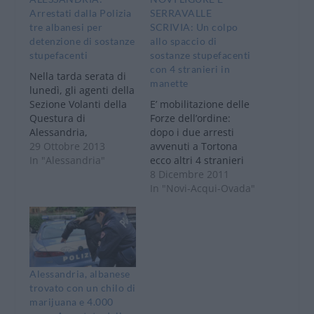
Arrestati dalla Polizia
SERRAVALLE
tre albanesi per
SCRIVIA: Un colpo
detenzione di sostanze
allo spaccio di
stupefacenti
sostanze stupefacenti
con 4 stranieri in
Nella tarda serata di
manette
lunedì, gli agenti della
Sezione Volanti della
E’ mobilitazione delle
Questura di
Forze dell’ordine:
Alessandria,
dopo i due arresti
supportati
29 Ottobre 2013
avvenuti a Tortona
nell’occasione da
In "Alessandria"
ecco altri 4 stranieri
personale dei Reparti
nei guai, arrestati a
8 Dicembre 2011
Prevenzione Crimine
Novi Ligure e
In "Novi-Acqui-Ovada"
di Torino, hanno
Serravalle Scrivia che
individuato un’auto
hanno inferto un duro
sospetta in strada
colpo alla rete di
Pavia. sulla quale
spacciatori che si sta
viaggiavano tre
facendo sempre più
cittadini albanesi. Nel
fitta. L’operazione più
Alessandria, albanese
croso del controllo gli
eclatante è
trovato con un chilo di
operatori rilevavano
sicuramente quella
marijuana e 4.000