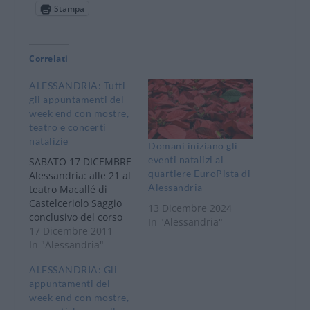
Stampa
Correlati
ALESSANDRIA: Tutti
gli appuntamenti del
week end con mostre,
teatro e concerti
natalizie
Domani iniziano gli
eventi natalizi al
SABATO 17 DICEMBRE
quartiere EuroPista di
Alessandria: alle 21 al
Alessandria
teatro Macallé di
Castelceriolo Saggio
13 Dicembre 2024
conclusivo del corso
In "Alessandria"
di teatro tenuto da
17 Dicembre 2011
Laura Bombonato. In
In "Alessandria"
scena, gli allievi del
ALESSANDRIA: Gli
corso che Laura
appuntamenti del
Bombonato tiene da
week end con mostre,
più di un anno,