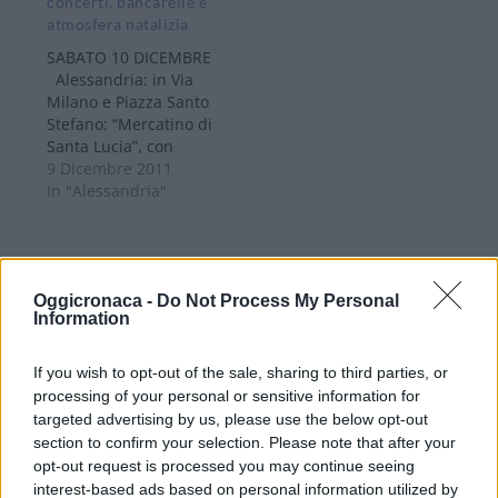
concerti, bancarelle e
provenienti dalla
atmosfera natalizia
provincia di
Alessandria. La serata
SABATO 10 DICEMBRE
si comporrà di tanti
Alessandria: in Via
quadri, in cui…
Milano e Piazza Santo
Stefano: “Mercatino di
Santa Lucia”, con
bancarelle di
9 Dicembre 2011
artigianato, articoli
In "Alessandria"
natalizi e dolci
tradizionali come il
torrone ed i “lecabon”
Alessandria: alle 18
Oggicronaca -
Do Not Process My Personal
presso la libreria
Information
Fissore in piazza della
Libertà Benedetta
CONDIVIDERE:
Parodi presenta il suo
If you wish to opt-out of the sale, sharing to third parties, or
libro “I…
processing of your personal or sensitive information for
targeted advertising by us, please use the below opt-out
section to confirm your selection. Please note that after your
VALUTARE:
opt-out request is processed you may continue seeing
interest-based ads based on personal information utilized by