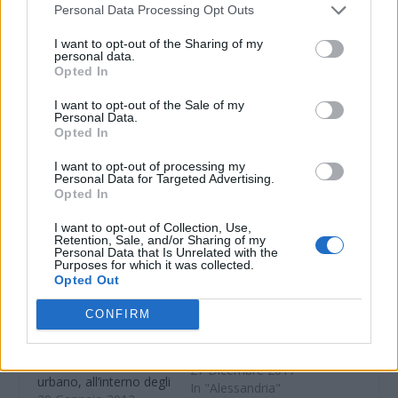
Personal Data Processing Opt Outs
Condividi:
I want to opt-out of the Sharing of my
personal data.
WhatsApp
Telegram
Opted In
Stampa
I want to opt-out of the Sale of my
Personal Data.
Opted In
Correlati
I want to opt-out of processing my
Personal Data for Targeted Advertising.
Opted In
ALESSANDRIA:
Installati i cartelli, nel
I want to opt-out of Collection, Use,
centro urbano,
Retention, Sale, and/or Sharing of my
all’interno degli spalti,
Personal Data that Is Unrelated with the
Purposes for which it was collected.
le auto viaggiano a 30
Rimane in vigore fino
Opted Out
Km all’ora
a giovedì il blocco del
traffico ad
Da martedì è entrato
CONFIRM
Alessandria per i
in funzione il limite di
diesel
velocittà dei 30 Km
all’ora nel centro
27 Dicembre 2017
urbano, all’interno degli
In "Alessandria"