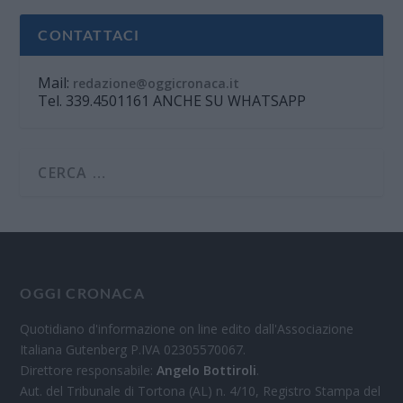
CONTATTACI
Mail:
redazione@oggicronaca.it
Tel. 339.4501161 ANCHE SU WHATSAPP
OGGI CRONACA
Quotidiano d'informazione on line edito dall'Associazione
Italiana Gutenberg P.IVA 02305570067.
Direttore responsabile:
Angelo Bottiroli
.
Aut. del Tribunale di Tortona (AL) n. 4/10, Registro Stampa del