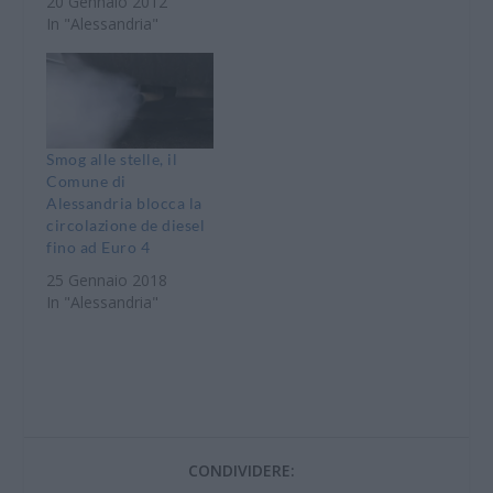
spalti. Una decisione
20 Gennaio 2012
presa dalla Giunta –
In "Alessandria"
Fabbio nell’intento di
intervenire con
efficacia ed incisività
sull’annoso tema del
miglioramento della
qualità dell’aria,
Smog alle stelle, il
cercando altresì di
Comune di
offrire occasioni piu’
Alessandria blocca la
preziose di vita…
circolazione de diesel
fino ad Euro 4
25 Gennaio 2018
In "Alessandria"
CONDIVIDERE: