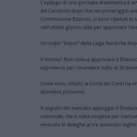
L’epilogo di una giornata drammatica è avv
del Carroccio dopo che nel pomeriggio ave
Commissione Bilancio, si sono ripetuti in 
nell’ultimo giorno utile per approvare l’a
Un colpo “basso” della Lega Nord che dopo 
Il motivo? Non voleva approvare il Bilanci
esprimerlo per rimandare tutto al 30 dice
Come noto, infatti, la Corte dei Conti ha i
dicembre prossimo.
A seguito del mancato appoggio il Sindaco 
comunale, che è stata sospesa per mancan
revocato le deleghe ai tre assessori leghist