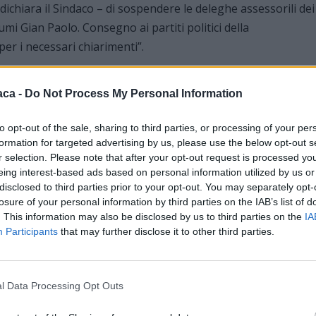
 dichiara il Sindaco – di sospendere le deleghe assessorili dei
mi Gian Paolo. Consegno ai partiti politici della
r i necessari chiarimenti”.
terim dallo stesso sindaco.
aca -
Do Not Process My Personal Information
to opt-out of the sale, sharing to third parties, or processing of your per
formation for targeted advertising by us, please use the below opt-out s
ne della Lega Nord così netta e decisa in un momento così
r selection. Please note that after your opt-out request is processed y
eing interest-based ads based on personal information utilized by us or
e del Comune stesso; una presa di posizione avvenuta nel
disclosed to third parties prior to your opt-out. You may separately opt-
cioè a pochi mesi dalle elezioni. E’ vero che sono settimane
losure of your personal information by third parties on the IAB’s list of
ilanci, ma delle due l’una: o veramente la Lega Nord è “cadut
. This information may also be disclosed by us to third parties on the
IA
Participants
that may further disclose it to other third parties.
nti o era davvero all’oscuro della situazione finanziaria del
ato la rottura nelle file della maggioranza – almeno
omune.
l Data Processing Opt Outs
nti sono quelli che riguardano il 2009 e il 2010, cioè ben due