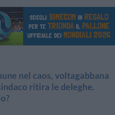
ne nel caos, voltagabbana
sindaco ritira le deleghe.
io?