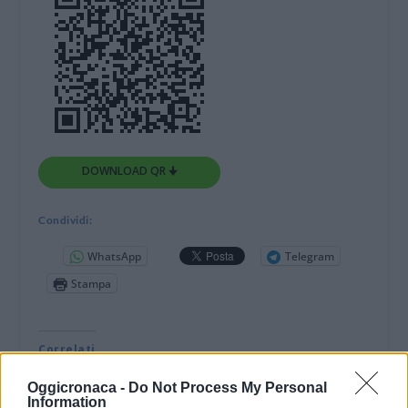
DOWNLOAD QR 🠋
Condividi:
WhatsApp
Telegram
Stampa
Correlati
VOLPEDO: Il sindaco
Oggicronaca -
Do Not Process My Personal
Information
chiede alla provincia