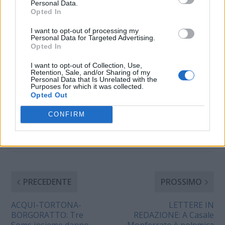
di trasporto pubblico in
20 Novembre 2012
Personal Data.
Val Curone,
In "Tortona"
Opted In
sottoscritto con il
I want to opt-out of processing my
titolare delle licenze, il
Personal Data for Targeted Advertising.
consorzio S.C.A.T., il
Opted In
quale riceve i fondi
necessari dalla
I want to opt-out of Collection, Use,
Provincia di
Retention, Sale, and/or Sharing of my
Personal Data that Is Unrelated with the
Alessandria e la stessa
Purposes for which it was collected.
CONDIVIDERE:
dalla Regione
Opted Out
Piemonte. Il nostro
servizio già…
CONFIRM
VALUTARE:
PRECEDENTE
PROSSIMO
ACQUI-TORTONA-
LETTERE IN
BORGORATTO: Tre
REDAZIONE: A Casale