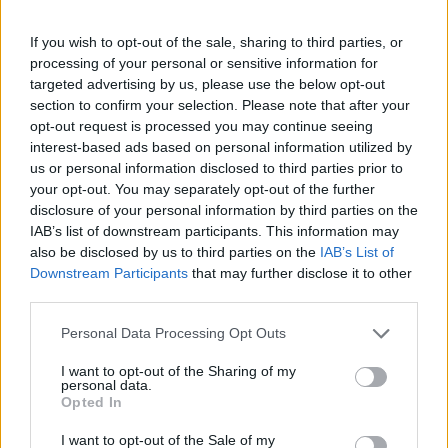
di punire l’Arfea per
aver lasciato a piedi
If you wish to opt-out of the sale, sharing to third parties, or
gli studenti
Alessandria, sabato
processing of your personal or sensitive information for
porte aperte al
Il sindaco Giancarlo
targeted advertising by us, please use the below opt-out
trasporto pubblico
Caldone interviene sul
section to confirm your selection. Please note that after your
grave disservizio che
opt-out request is processed you may continue seeing
28 Settembre 2023
l’Arfea ha provocato
interest-based ads based on personal information utilized by
In "Alessandria"
venerdì due novembre
us or personal information disclosed to third parties prior to
scorso, dove in
6 Novembre 2012
your opt-out. You may separately opt-out of the further
occasione del ponte di
In "Tortona"
disclosure of your personal information by third parties on the
Ogni Santi, la SCAT
IAB’s list of downstream participants. This information may
LETTERE IN
corsa Arfea che ha in
also be disclosed by us to third parties on the
IAB’s List of
REDAZIONE: Rischia
gestione il servizio di
Downstream Participants
that may further disclose it to other
di venire a meno il
trasporto pubblico
third parties.
servizio di trasporto
locale non ha
in val Curone
effettuato la corsa
Personal Data Processing Opt Outs
dell’utenza scolastica
I sottoscritti, titolari
per la città di
delle ditte di
I want to opt-out of the Sharing of my
Voghera…
personal data.
autonoleggio, hanno
Opted In
un contratto di sub-
appalto per il servizio
I want to opt-out of the Sale of my