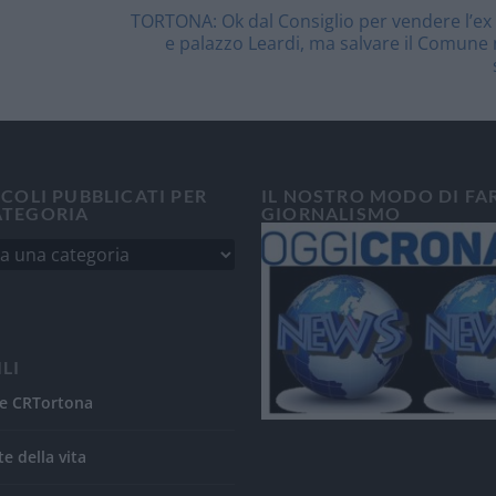
TORTONA: Ok dal Consiglio per vendere l’e
e palazzo Leardi, ma salvare il Comune
ICOLI PUBBLICATI PER
IL NOSTRO MODO DI FA
ATEGORIA
GIORNALISMO
ILI
e CRTortona
te della vita