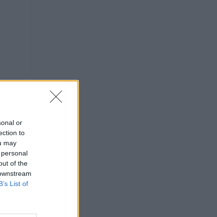
sonal or
ection to
ou may
 personal
out of the
 downstream
B’s List of