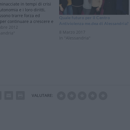
inacciate in tempi di crisi
utonomia e i loro diritti,
sono trarre forza ed
Quale futuro per il Centro
per continuare a crescere e
Antiviolenza me.dea di Alessandria?
ntare la loro
bre 2012
8 Marzo 2017
lezza? Ci sono storie
sandria"
In "Alessandria"
oranee di donne che
offrire forza, ispirazione e
a? La…
VALUTARE: