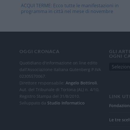
ACQUI TERME: Ecco tutte le manifestazioni in
programma in città nel mese di novembre
OGGI CRONACA
GLI ART
OGNI C
Quotidiano d'informazione on line edito
dall'Associazione Italiana Gutenberg P.IVA
02305570067.
Direttore responsabile:
Angelo Bottiroli
.
Aut. del Tribunale di Tortona (AL) n. 4/10,
Registro Stampa del 31/8/2010.
LINK UT
Sviluppato da
Studio Informatico
Fondazion
Le tre scel