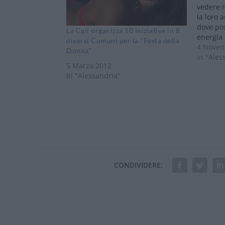
vedere m
la loro a
dove pos
La Cgil organizza 10 iniziative in 8
energia 
diversi Comuni per la "Festa della
impleme
4 Novem
Donna"
autorevo
In "Ales
5 Marzo 2012
contemp
In "Alessandria"
possono 
speranz
CONDIVIDERE: