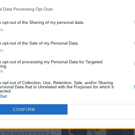
l Data Processing Opt Outs
o opt-out of the Sharing of my personal data.
In
o opt-out of the Sale of my Personal Data.
In
to opt-out of processing my Personal Data for Targeted
ing.
In
Stampa
o opt-out of Collection, Use, Retention, Sale, and/or Sharing
ersonal Data that Is Unrelated with the Purposes for which it
lected.
Out
CONFIRM
DRIA: Lunedì in comune
 primo dei tre incontri
 dedicati alle donne
, che sono tra le prime a