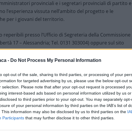
amministratori provinciali e i segretari provinciali di partito e
nno l’esperienza vissuta nell’ambito del progetto e le
he per i giovani del territorio.
reperibili presso l’Ufficio di Segreteria della Commissione
ibertà 17 – Alessandria; Tel. 0131 303004) oppure sul sito
mande dovranno pervenire entro e non oltre le ore 12.00 di
 corso è gratuita.
aca -
Do Not Process My Personal Information
to opt-out of the sale, sharing to third parties, or processing of your per
formation for targeted advertising by us, please use the below opt-out s
r selection. Please note that after your opt-out request is processed y
eing interest-based ads based on personal information utilized by us or
disclosed to third parties prior to your opt-out. You may separately opt-
losure of your personal information by third parties on the IAB’s list of
. This information may also be disclosed by us to third parties on the
IA
Participants
that may further disclose it to other third parties.