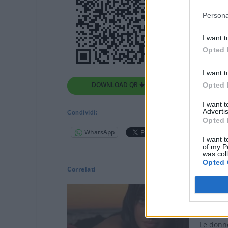
Persona
I want t
Opted 
I want t
DOWNLOAD QR 🠋
Opted 
I want 
Advertis
Condividi:
Opted 
WhatsApp
Telegram
I want t
of my P
was col
Opted 
Correlati
ALESSAN
al via il
pubblici
Le donne