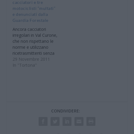
cacciatori e tre
mesi, l’indagine
motociclisti “multati”
condotta dal Nucleo
e denunciati dalla
Investigativo di Polizia
Guardia Forestale
Ambientale e Forestale
di Alessandria in
Ancora cacciatori
collaborazione col
irregolari in Val Curone,
Comando Stazione
che non rispettano le
Forestale di Tortona
norme e utilizzano
sull’uso illecito…
ricetrasmittenti senza
la prescritta
29 Novembre 2011
autorizzazione
In "Tortona"
ministeriale. Ben 11
sono finiti nei guai
grazie ai controlli di
due pattuglie della
Guardia Forestale di
Tortona e Alessandria
che nella giornata di
CONDIVIDERE:
domenica hanno
effettuato controlli
mirati i tutta la…