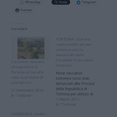
WhatsApp
Telegram
Stampa
Correlati
TORTONA. Usarono
radio modificate per
andare a caccia,
denunciati dalla
Forestale 9 cacciatori
Cacciatori sparano
tortonesi
alla periferia di
Tortona vicino alla
Nove cacciatori
case, le proteste di
tortonesi sono stati
una lettrice
denunciati alla Procura
della Repubblica di
27 Settembre 2016
Tortona per utilizzo di
In "Tortona"
radio ricetrasmittenti
1 Marzo 2012
modificate. Si è
In "Tortona"
conclusa in questo
GARBAGNA: Undici
modo, dopo circa tre