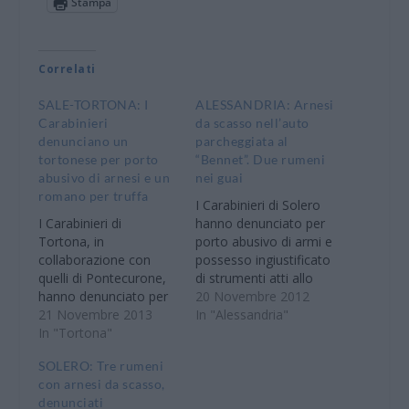
Stampa
Correlati
SALE-TORTONA: I
ALESSANDRIA: Arnesi
Carabinieri
da scasso nell’auto
denunciano un
parcheggiata al
tortonese per porto
“Bennet”. Due rumeni
abusivo di arnesi e un
nei guai
romano per truffa
I Carabinieri di Solero
I Carabinieri di
hanno denunciato per
Tortona, in
porto abusivo di armi e
collaborazione con
possesso ingiustificato
quelli di Pontecurone,
di strumenti atti allo
hanno denunciato per
scasso, due cittadini
20 Novembre 2012
possesso di arnesi atti
21 Novembre 2013
romeni di 43 e 40anni
In "Alessandria"
allo scasso un 39enne
In "Tortona"
entrambi residenti a
con precedenti di
Torino. I due uomini,
SOLERO: Tre rumeni
polizia domiciliato in
venivano sorpresi dai
con arnesi da scasso,
Tortona. L’uomo,
militari dell’Arma a
denunciati
fermato per un
bordo di un furgone