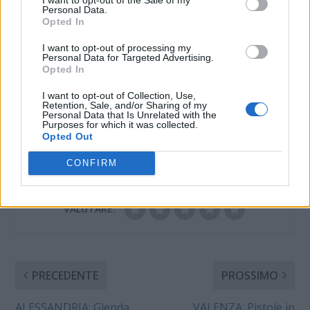
Forestale di Tortona
venatorie. Quattro
una lettrice
Personal Data.
sull’uso illecito…
persone sono state…
Opted In
27 Settembre 2016
In "Tortona"
I want to opt-out of processing my
Personal Data for Targeted Advertising.
Opted In
I want to opt-out of Collection, Use,
Retention, Sale, and/or Sharing of my
Personal Data that Is Unrelated with the
Purposes for which it was collected.
Opted Out
CONDIVIDERE:
CONFIRM
VALUTARE:
PRECEDENTE
PROSSIMO
ALESSANDRIA: Glenda
VALENZA: Pistole in