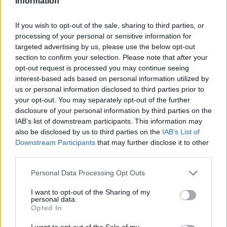
Information
TORTONA. Usarono
TORTONA: La Guardia
radio modificate per
forestale sorprende
andare a caccia,
una decina di
If you wish to opt-out of the sale, sharing to third parties, or
denunciati dalla
cacciatori irregolari.
processing of your personal or sensitive information for
Forestale 9 cacciatori
Alcuni col fucile
targeted advertising by us, please use the below opt-out
tortonesi
carico vicino alle case
section to confirm your selection. Please note that after your
Nove cacciatori
Nella giornata di ieri la
opt-out request is processed you may continue seeing
tortonesi sono stati
Guardia forestale di
interest-based ads based on personal information utilized by
denunciati alla Procura
Tortona ha effettuato
us or personal information disclosed to third parties prior to
della Repubblica di
diversi controlli mirati
your opt-out. You may separately opt-out of the further
Tortona per utilizzo di
su cacciatori intenti ad
disclosure of your personal information by third parties on the
radio ricetrasmittenti
1 Marzo 2012
esercitare l’attività
25 Novembre 2011
IAB’s list of downstream participants. This information may
modificate. Si è
In "Tortona"
venatoria nei Comuni
In "Tortona"
also be disclosed by us to third parties on the
IAB’s List of
conclusa in questo
di Montemarzino,
Downstream Participants
that may further disclose it to other
modo, dopo circa tre
Paderna e Carezzano.
third parties.
mesi, l’indagine
Quattro unità della
condotta dal Nucleo
Forestale di
Personal Data Processing Opt Outs
Investigativo di Polizia
Alessandria e Tortona,
Ambientale e Forestale
durante il
Cacciatori sparano
I want to opt-out of the Sharing of my
di Alessandria in
pattugliamento, hanno
personal data.
alla periferia di
Opted In
collaborazione col
rilevato diverse
Tortona vicino alla
Comando Stazione
infrazioni alle norme
case, le proteste di
I want to opt-out of the Sale of my