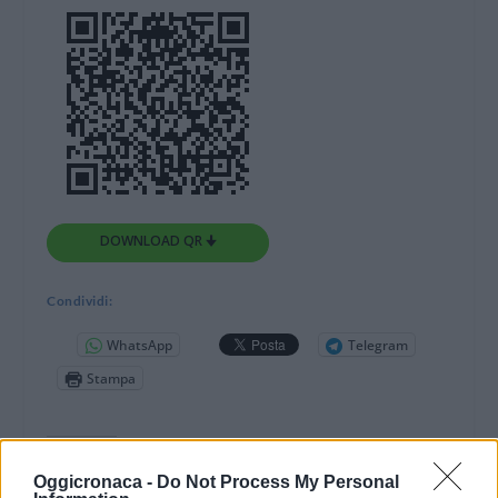
DOWNLOAD QR 🠋
Condividi:
WhatsApp
Telegram
Stampa
Correlati
Oggicronaca -
Do Not Process My Personal