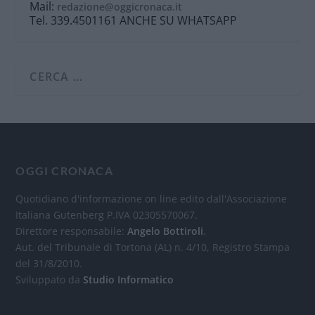
Mail:
redazione@oggicronaca.it
Tel. 339.4501161 ANCHE SU WHATSAPP
OGGI CRONACA
Quotidiano d'informazione on line edito dall'Associazione
Italiana Gutenberg P.IVA 02305570067.
Direttore responsabile:
Angelo Bottiroli
.
Aut. del Tribunale di Tortona (AL) n. 4/10, Registro Stampa
del 31/8/2010.
Sviluppato da
Studio Informatico