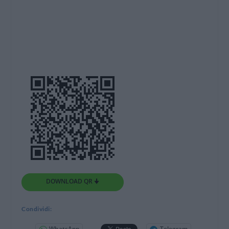
DOWNLOAD QR 🠋
Condividi:
WhatsApp
Telegram