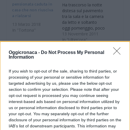
pensionata caduta in
Ha trascorso la notte
casa che non riusciva
distesa sul pavimento
a rialzarsi
tra la sala e la camera
da letto e soltanto
13 Marzo 2018
oggi pomeriggio, poco
In "Tortona"
prima delle 15, è stata
13 Novembre 2011
salvata grazie al
In "Ultim'ora"
provvidenziale
intervento dei Vigili del
Oggicronaca -
Do Not Process My Personal
Fuoco di Casale
Information
Monferrato avvistato
dai parenti che non
If you wish to opt-out of the sale, sharing to third parties, or
riuscivano a contattare
I Vigili del Fuoco di
processing of your personal or sensitive information for
la donna. Protagonista
Tortona soccorrono
targeted advertising by us, please use the below opt-out
della sfortunata…
una pensionata di 89
section to confirm your selection. Please note that after your
anni caduta in casa
opt-out request is processed you may continue seeing
che non riusciva a
interest-based ads based on personal information utilized by
rialzarsi
us or personal information disclosed to third parties prior to
23 Dicembre 2016
your opt-out. You may separately opt-out of the further
In "Prima Pagina (AL)"
disclosure of your personal information by third parties on the
IAB’s list of downstream participants. This information may