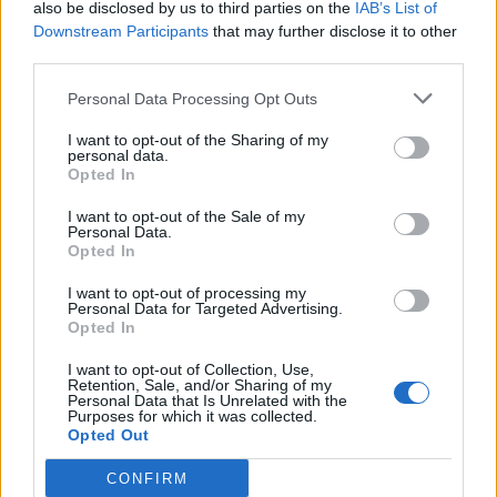
also be disclosed by us to third parties on the
IAB’s List of
Downstream Participants
that may further disclose it to other
third parties.
Personal Data Processing Opt Outs
CONDIVIDERE:
I want to opt-out of the Sharing of my
personal data.
Opted In
I want to opt-out of the Sale of my
VALUTARE:
Personal Data.
Opted In
I want to opt-out of processing my
Personal Data for Targeted Advertising.
Opted In
PRECEDENTE
PROSSIMO
I want to opt-out of Collection, Use,
CASALE MONFERRATO:
ALESSANDRIA:
Retention, Sale, and/or Sharing of my
Personal Data that Is Unrelated with the
L’aglio casalese nei
Individuato e
Purposes for which it was collected.
campi della scuola
denunciato dai
Opted Out
agraria di Trnava città
Carabinieri uno
gemellata
spacciatore nei pressi
CONFIRM
della stazione