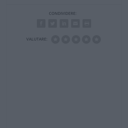
un distributore di
benzina a poche
CONDIVIDERE:
decine di…
VALUTARE: