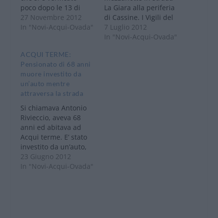
poco dopo le 13 di
La Giara alla periferia
lunedì alla periferia di
27 Novembre 2012
di Cassine. I Vigili del
Bistagno, quando un
In "Novi-Acqui-Ovada"
fuoco di Acqui Terme
7 Luglio 2012
giovane poco più che
sono intervenuti per
In "Novi-Acqui-Ovada"
ventenne residente
quello che
ACQUI TERME:
proprio a Bistagno,
inizialmente
Pensionato di 68 anni
alla guida della
sembrava un normale
muore investito da
propria mercedes di
incendio di sterpaglie,
un’auto mentre
classe A é uscito dalla
poi hanno visto che in
attraversa la strada
carreggiata ed é
mezzo alle sterpaglie
rimasto incastrato
c’era un auto con
Si chiamava Antonio
all'interno
all’interno un
Rivieccio, aveva 68
dell'abitacolo. E'…
pensionato di…
anni ed abitava ad
Acqui terme. E’ stato
investito da un’auto,
in viale Savona ed è
23 Giugno 2012
deceduto dopo essere
In "Novi-Acqui-Ovada"
giunto all’Ospedale di
Acqui Terme in
seguito alle ferite
riportate Lo schianto è
avvenuto nei pressi di