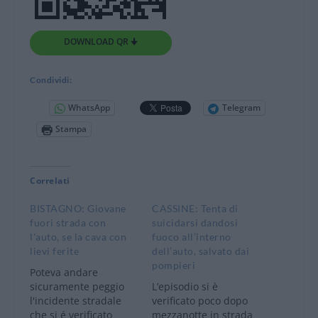
DOWNLOAD QR 🠋
Condividi:
WhatsApp
Telegram
Stampa
Correlati
BISTAGNO: Giovane
CASSINE: Tenta di
fuori strada con
suicidarsi dandosi
l'auto, se la cava con
fuoco all’interno
lievi ferite
dell’auto, salvato dai
pompieri
Poteva andare
sicuramente peggio
L’episodio si è
l'incidente stradale
verificato poco dopo
che si é verificato
mezzanotte in strada