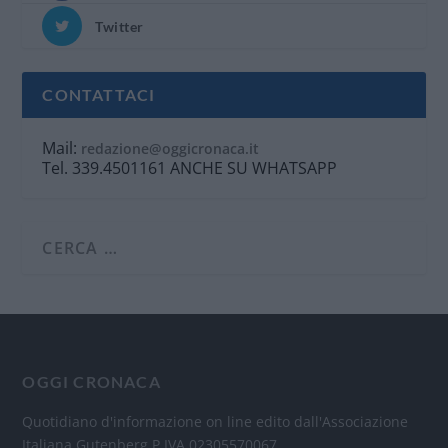
Twitter
CONTATTACI
Mail:
redazione@oggicronaca.it
Tel. 339.4501161 ANCHE SU WHATSAPP
OGGI CRONACA
Quotidiano d'informazione on line edito dall'Associazione
Italiana Gutenberg P.IVA 02305570067.