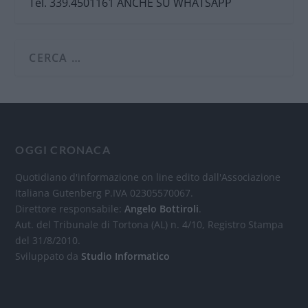
Tel. 339.4501161 ANCHE SU WHATSAPP
OGGI CRONACA
Quotidiano d'informazione on line edito dall'Associazione
Italiana Gutenberg P.IVA 02305570067.
Direttore responsabile:
Angelo Bottiroli
.
Aut. del Tribunale di Tortona (AL) n. 4/10, Registro Stampa
del 31/8/2010.
Sviluppato da
Studio Informatico