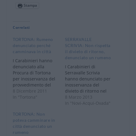
Stampa
Correlati
TORTONA: Rumeno
SERRAVALLE
denunciato perché
SCRIVIA: Non rispetta
camminava in città
il divieto di ritorno,
denunciato un rumeno
I Carabinieri hanno
denunciato alla
I Carabinieri di
Procura di Tortona
Serravalle Scrivia
per inosservanza del
hanno denunciato per
provvedimento del
inosservanza del
divieto di ritorno, un
8 Dicembre 2011
divieto di ritorno nel
uomo di 38 anni,
In "Tortona"
Comune di Serravalle
8 Marzo 2013
cittadino rumeno, in
Scrivia, un 20enne
In "Novi-Acqui-Ovada"
Italia senza fissa
cittadino romeno in
TORTONA: Non
dimora. L’uomo è
Italia senza fissa
poteva camminare in
risultato
dimora. Il giovane è
città denunciato un
inottemperante al
risultato essere
rumeno
provvedimento del
colpito dal divieto di