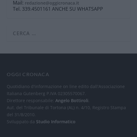
Mail:
redazione@oggicronaca.it
Tel. 339.4501161 ANCHE SU WHATSAPP
OGGI CRONACA
Quotidiano d'informazione on line edito dall'Associazione
Italiana Gutenberg P.IVA 02305570067.
Direttore responsabile:
Angelo Bottiroli
.
Aut. del Tribunale di Tortona (AL) n. 4/10, Registro Stampa
del 31/8/2010.
Sviluppato da
Studio Informatico