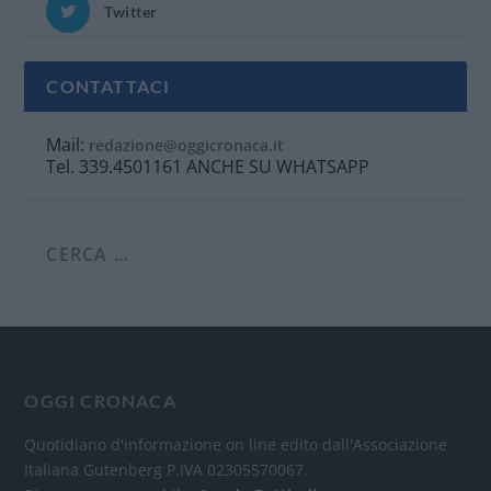
Twitter
CONTATTACI
Mail:
redazione@oggicronaca.it
Tel. 339.4501161 ANCHE SU WHATSAPP
OGGI CRONACA
Quotidiano d'informazione on line edito dall'Associazione
Italiana Gutenberg P.IVA 02305570067.